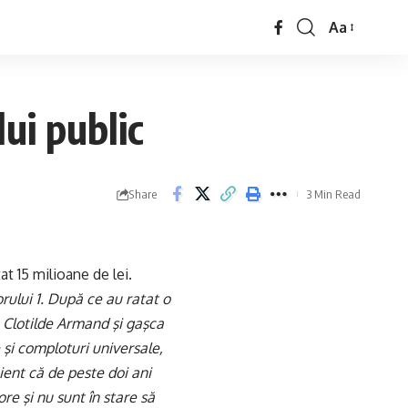
Aa
ui public
Share
3 Min Read
at 15 milioane de lei.
rului 1. După ce au ratat o
, Clotilde Armand şi gaşca
şi comploturi universale,
ient că de peste doi ani
re şi nu sunt în stare să