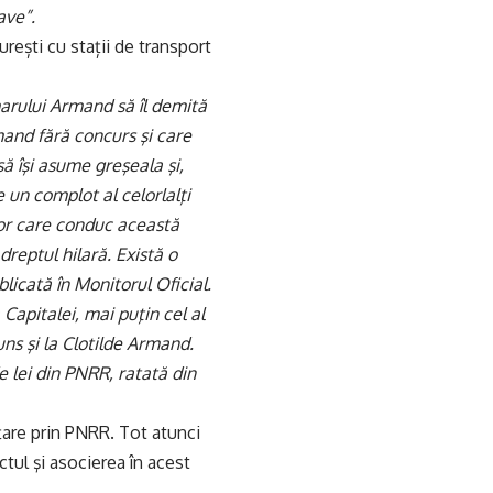
ave”.
urești cu stații de transport
marului Armand să îl demită
mand fără concurs şi care
ă îşi asume greşeala şi,
 un complot al celorlalţi
lor care conduc această
dreptul hilară. Există o
licată în Monitorul Oficial.
Capitalei, mai puţin cel al
uns şi la Clotilde Armand.
e lei din PNRR, ratată din
țare prin PNRR. Tot atunci
ctul şi asocierea în acest