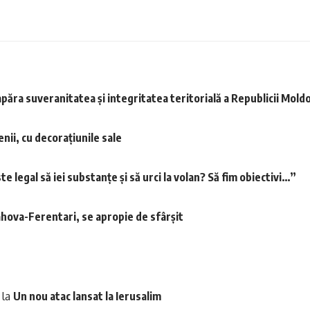
apăra suveranitatea și integritatea teritorială a Republicii Mold
nii, cu decorațiunile sale
egal să iei substanțe și să urci la volan? Să fim obiectivi…”
ahova-Ferentari, se apropie de sfârșit
la
Un nou atac lansat la Ierusalim