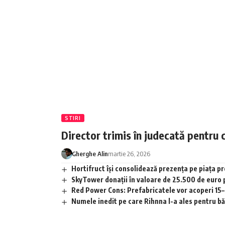
STIRI
Director trimis în judecată pentru 
Gherghe Alin
martie 26, 2026
Hortifruct își consolidează prezența pe piața 
SkyTower donații în valoare de 25.500 de euro
Red Power Cons: Prefabricatele vor acoperi 15–2
Numele inedit pe care Rihnna l-a ales pentru băia