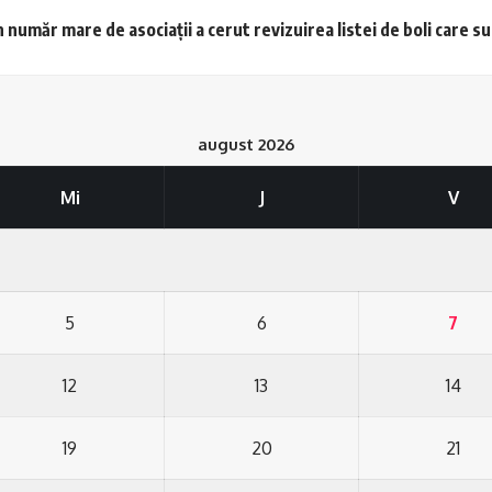
 număr mare de asociații a cerut revizuirea listei de boli care s
august 2026
Mi
J
V
5
6
7
12
13
14
19
20
21