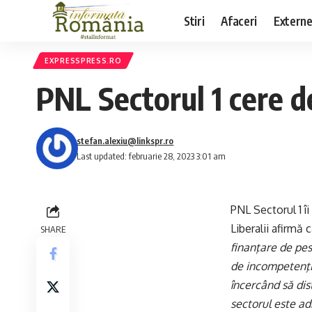
Stiri
Afaceri
Extern
EXPRESSPRESS.RO
PNL Sectorul 1 cere d
stefan.alexiu@linkspr.ro
Last updated: februarie 28, 2023 3:01 am
PNL
Sectorul 1 î
Liberalii afirmă 
SHARE
finanţare de pes
de incompetenţi 
încercând să dis
sectorul este adm