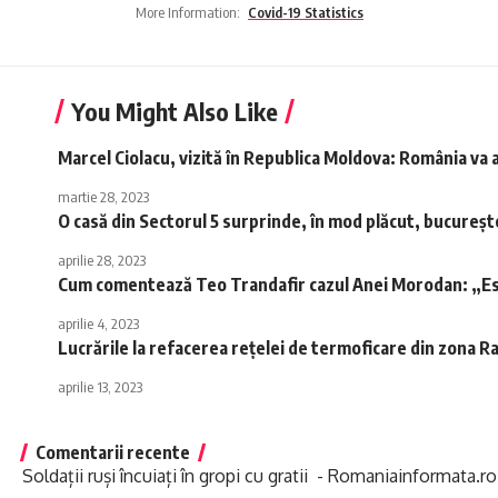
More Information:
Covid-19 Statistics
You Might Also Like
Marcel Ciolacu, vizită în Republica Moldova: România va 
martie 28, 2023
O casă din Sectorul 5 surprinde, în mod plăcut, bucurește
aprilie 28, 2023
Cum comentează Teo Trandafir cazul Anei Morodan: „Este l
aprilie 4, 2023
Lucrările la refacerea rețelei de termoficare din zona R
aprilie 13, 2023
Comentarii recente
Soldații ruși încuiați în gropi cu gratii - Romaniainformata.ro