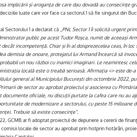
 lipsa implicării şi aroganţa de care dau dovadă au consecinţe gr
deciziile luate care vor face ca
sectorul 1
să fie singurul din Buc
 al Sectorului 1 a declarat că
„PNL Sector 1 îi solicită urgent pri
dministrator public pe acest Tudor Roşca, numit de aceeaşi Ar
decât incompetenţă. Chiar şi în al doisprezecelea ceas, în loc s
 dea demisia de onoare, protejatul lui Armand încearcă să invoce
 probabil un nou război cu inamici imaginari. Le reamintesc ce
nistraţia locală este o treabă serioasă. Afirmaţia <> este de-a 
liului general al Municipiului Bucureşti din octombrie 2022, pub
Primarii de sector au aprobat proiectul şi asocierea cu Primăria 
nt documente oficiale, nu discuţii purtate la cafea care nu au aj
portunitate de modernizare a sectorului, cu peste 15 milioane d
nţei. Trebuie să existe consecinţe”.
2, GCMB ar fi adoptat proiectul de depunere a cererii de finan
 comisii locale de sector au aprobat prin hotprin hotărâri, proie
imăria Capitalei.