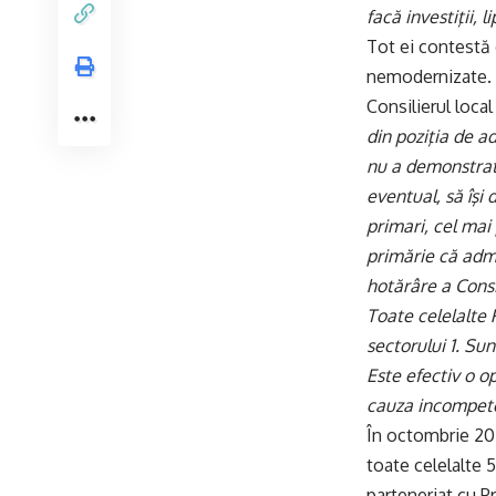
facă investiţii,
Tot ei contestă 
nemodernizate.
Consilierul local
din poziţia de a
nu a demonstrat 
eventual, să îşi
primari, cel mai
primărie că admi
hotărâre a Consi
Toate celelalte 
sectorului 1. Su
Este efectiv o o
cauza incompete
În octombrie 202
toate celelalte 5
parteneriat cu Pr