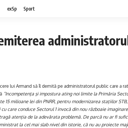
e
exSp
Sport
emiterea administratorul
i cere lui Armand să îl demită pe administratorul public care a rat
că
”Incompetenţa şi impostura ating noi limite la Primăria Secto
te 15 milioane lei din PNRR, pentru modernizarea staţiilor STB
cu care conduce Sectorul 1 invocă din nou războaie imaginare 
tragă atenţia de la adevărata problemă. De parcă nu ar fi sufic
inistrat la cel mai slab nivel din istorie, că nu au proiecte majo