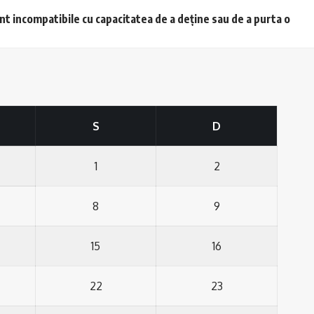
unt incompatibile cu capacitatea de a deține sau de a purta o
S
D
1
2
8
9
15
16
22
23