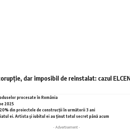
corupție, dar imposibil de reinstalat: cazul ELCE
produselor procesate în România
 pe 2025
0% din proiectele de construcții în următorii 3 ani
tul ei. Artista și iubitul ei au ținut totul secret până acum
- Advertisement -