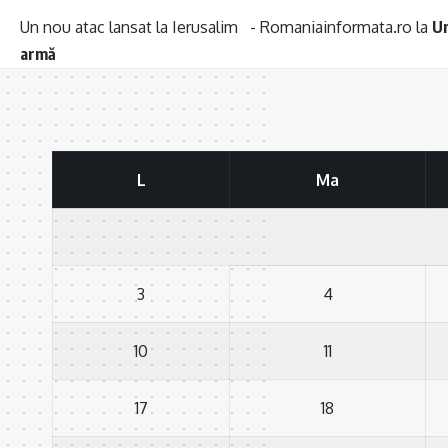
Un nou atac lansat la Ierusalim - Romaniainformata.ro
la
Un
armă
L
Ma
3
4
10
11
17
18