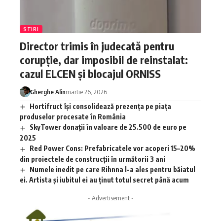
STIRI
Director trimis în judecată pentru
corupție, dar imposibil de reinstalat:
cazul ELCEN și blocajul ORNISS
Gherghe Alin
martie 26, 2026
Hortifruct își consolidează prezența pe piața
produselor procesate în România
SkyTower donații în valoare de 25.500 de euro pe
2025
Red Power Cons: Prefabricatele vor acoperi 15–20%
din proiectele de construcții în următorii 3 ani
Numele inedit pe care Rihnna l-a ales pentru băiatul
ei. Artista și iubitul ei au ținut totul secret până acum
- Advertisement -