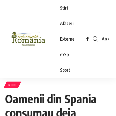
Stiri
Afaceri
Externe
Aa
exSp
Sport
STIRI
Oamenii din Spania
consumau deja