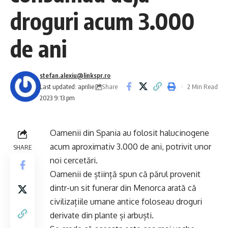
droguri acum 3.000
de ani
stefan.alexiu@linkspr.ro
Share
Last updated: aprilie 7,
2 Min Read
2023 9:13 pm
Oamenii din Spania au folosit halucinogene
acum aproximativ 3.000 de ani, potrivit unor
SHARE
noi cercetări.
Oamenii de știință spun că părul provenit
dintr-un sit funerar din Menorca arată că
civilizațiile umane antice foloseau droguri
derivate din plante și arbuști.