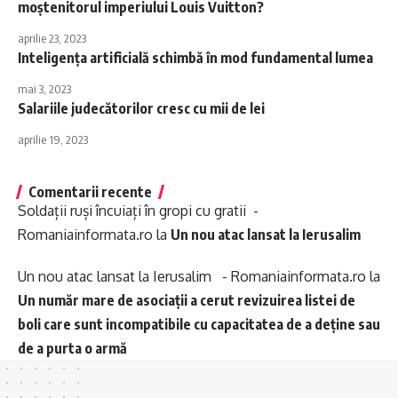
moștenitorul imperiului Louis Vuitton?
aprilie 23, 2023
Inteligența artificială schimbă în mod fundamental lumea
mai 3, 2023
Salariile judecătorilor cresc cu mii de lei
aprilie 19, 2023
Comentarii recente
Soldații ruși încuiați în gropi cu gratii -
Romaniainformata.ro
la
Un nou atac lansat la Ierusalim
Un nou atac lansat la Ierusalim - Romaniainformata.ro
la
Un număr mare de asociații a cerut revizuirea listei de
boli care sunt incompatibile cu capacitatea de a deține sau
de a purta o armă