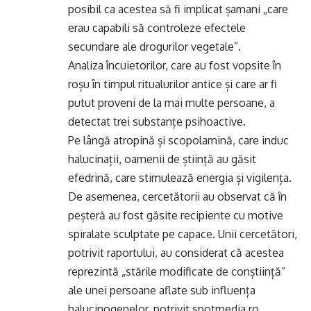
posibil ca acestea să fi implicat șamani „care
erau capabili să controleze efectele
secundare ale drogurilor vegetale”.
Analiza încuietorilor, care au fost vopsite în
roșu în timpul ritualurilor antice și care ar fi
putut proveni de la mai multe persoane, a
detectat trei substanțe psihoactive.
Pe lângă atropină și scopolamină, care induc
halucinații, oamenii de știință au găsit
efedrină, care stimulează energia și vigilența.
De asemenea, cercetătorii au observat că în
peșteră au fost găsite recipiente cu motive
spiralate sculptate pe capace. Unii cercetători,
potrivit raportului, au considerat că acestea
reprezintă „stările modificate de conștiință”
ale unei persoane aflate sub influența
halucinogenelor, potrivit spotmedia.ro