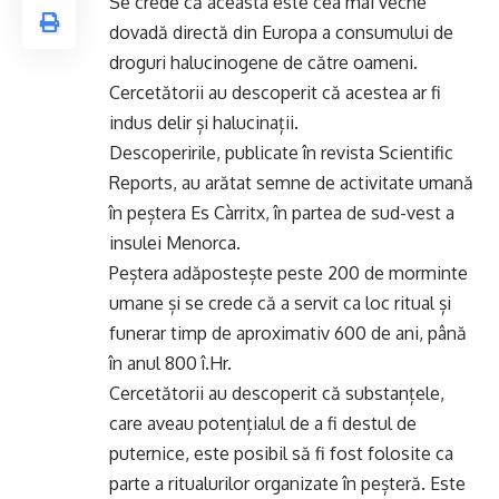
Se crede că aceasta este cea mai veche
dovadă directă din Europa a consumului de
droguri halucinogene de către oameni.
Cercetătorii au descoperit că acestea ar fi
indus delir și halucinații.
Descoperirile, publicate în revista Scientific
Reports, au arătat semne de activitate umană
în peștera Es Càrritx, în partea de sud-vest a
insulei Menorca.
Peștera adăpostește peste 200 de morminte
umane și se crede că a servit ca loc ritual și
funerar timp de aproximativ 600 de ani, până
în anul 800 î.Hr.
Cercetătorii au descoperit că substanțele,
care aveau potențialul de a fi destul de
puternice, este posibil să fi fost folosite ca
parte a ritualurilor organizate în peșteră. Este