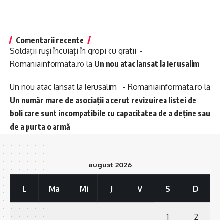
Comentarii recente
Soldații ruși încuiați în gropi cu gratii -
Romaniainformata.ro
la
Un nou atac lansat la Ierusalim
Un nou atac lansat la Ierusalim - Romaniainformata.ro
la
Un număr mare de asociații a cerut revizuirea listei de
boli care sunt incompatibile cu capacitatea de a deține sau
de a purta o armă
august 2026
L
Ma
Mi
J
V
S
D
1
2