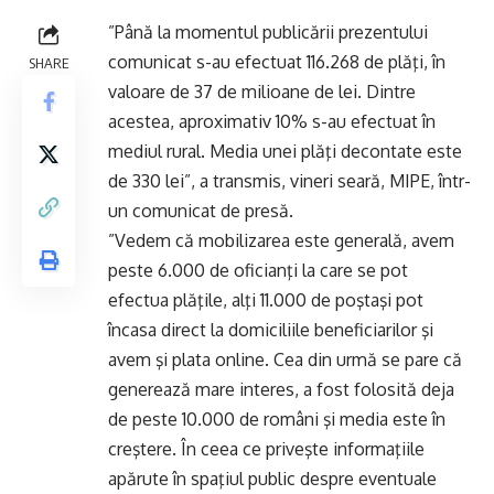
”Până la momentul publicării prezentului
comunicat s-au efectuat 116.268 de plăţi, în
SHARE
valoare de 37 de milioane de lei. Dintre
acestea, aproximativ 10% s-au efectuat în
mediul rural. Media unei plăţi decontate este
de 330 lei”, a transmis, vineri seară, MIPE, într-
un comunicat de presă.
”Vedem că mobilizarea este generală, avem
peste 6.000 de oficianţi la care se pot
efectua plăţile, alţi 11.000 de poştaşi pot
încasa direct la domiciliile beneficiarilor şi
avem şi plata online. Cea din urmă se pare că
generează mare interes, a fost folosită deja
de peste 10.000 de români şi media este în
creştere. În ceea ce priveşte informaţiile
apărute în spaţiul public despre eventuale