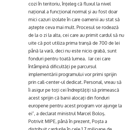
cozi în teritoriu, înţeleg că fluxul la nivel
naţional a funcţional normal şi au fost doar
mici cazuri izolate în care oamenii au stat să
aştepte ceva mai mult. Procesul se rodează
de la o zi la alta, cei care au primit cardul să nu
uite că pot utiliza prima tranşă de 700 de lei
până la vară, deci nu este nicio grabă, sunt
fonduri pentru toată lumea. Iar cei care
întâmpină dificultăţi pe parcursul
implementării programului vor primi sprijin
prin call-center-ul dedicat. Personal, vreau să
îi asigur pe toţi cei îndreptăţiţi să primească
acest sprijin că banii alocaţi din fonduri
europene pentru acest program vor ajunge la
ei”, a declarat ministrul Marcel Boloş.
Potrivit MIPE, până în prezent, Poşta a
distribuit cardurile în cele 1,7 milioane de