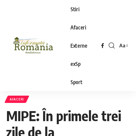
Stiri
Afaceri
Externe
Aa
exSp
Sport
AFACERI
MIPE: În primele trei
zile de la