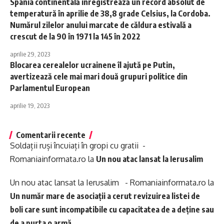
Spania continentală înregistrează un record absolut de
temperatură în aprilie de 38,8 grade Celsius, la Cordoba.
Numărul zilelor anului marcate de căldura estivală a
crescut de la 90 în 1971 la 145 în 2022
aprilie 29, 2023
Blocarea cerealelor ucrainene îl ajută pe Putin,
avertizează cele mai mari două grupuri politice din
Parlamentul European
aprilie 19, 2023
Comentarii recente
Soldații ruși încuiați în gropi cu gratii -
Romaniainformata.ro
la
Un nou atac lansat la Ierusalim
Un nou atac lansat la Ierusalim - Romaniainformata.ro
la
Un număr mare de asociații a cerut revizuirea listei de
boli care sunt incompatibile cu capacitatea de a deține sau
de a purta o armă