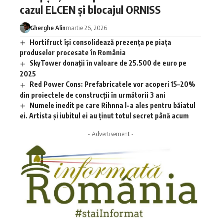
cazul ELCEN și blocajul ORNISS
Gherghe Alin
martie 26, 2026
Hortifruct își consolidează prezența pe piața
produselor procesate în România
SkyTower donații în valoare de 25.500 de euro pe
2025
Red Power Cons: Prefabricatele vor acoperi 15–20%
din proiectele de construcții în următorii 3 ani
Numele inedit pe care Rihnna l-a ales pentru băiatul
ei. Artista și iubitul ei au ținut totul secret până acum
- Advertisement -