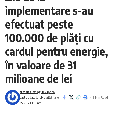
implementare s-au
efectuat peste
100.000 de plăţi cu
cardul pentru energie,
în valoare de 31
milioane de lei
stefan.alexiu@linkspr.ro
Share
Last updated: februarie
3 Min Read
25, 2023 3:18 am