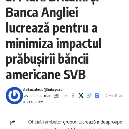
Banca Angliei
lucrează pentru a
minimiza impactul
prăbuşirii băncii
americane SVB
stefan.alexiu@linkspr.ro
Share
Last updated: martie 12,
2 Min Read
2023 4:05 am
Oficialii ambelor grupuri lucrează îndeaproape