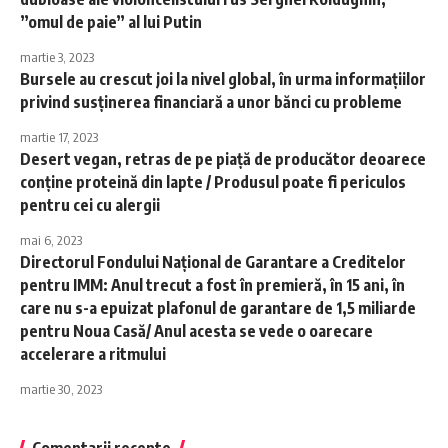
”omul de paie” al lui Putin
martie 3, 2023
Bursele au crescut joi la nivel global, în urma informaţiilor
privind susţinerea financiară a unor bănci cu probleme
martie 17, 2023
Desert vegan, retras de pe piaţă de producător deoarece
conţine proteină din lapte / Produsul poate fi periculos
pentru cei cu alergii
mai 6, 2023
Directorul Fondului Naţional de Garantare a Creditelor
pentru IMM: Anul trecut a fost în premieră, în 15 ani, în
care nu s-a epuizat plafonul de garantare de 1,5 miliarde
pentru Noua Casă/ Anul acesta se vede o oarecare
accelerare a ritmului
martie 30, 2023