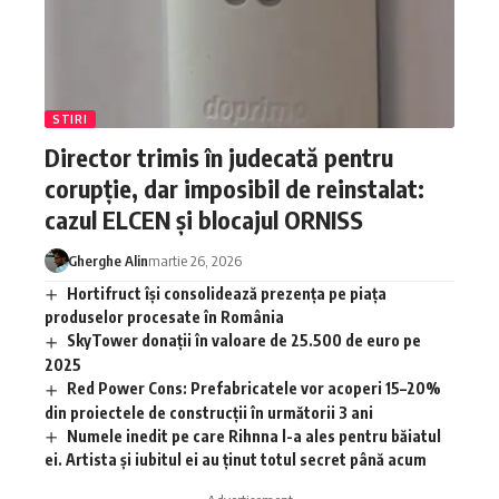
STIRI
Director trimis în judecată pentru
corupție, dar imposibil de reinstalat:
cazul ELCEN și blocajul ORNISS
Gherghe Alin
martie 26, 2026
Hortifruct își consolidează prezența pe piața
produselor procesate în România
SkyTower donații în valoare de 25.500 de euro pe
2025
Red Power Cons: Prefabricatele vor acoperi 15–20%
din proiectele de construcții în următorii 3 ani
Numele inedit pe care Rihnna l-a ales pentru băiatul
ei. Artista și iubitul ei au ținut totul secret până acum