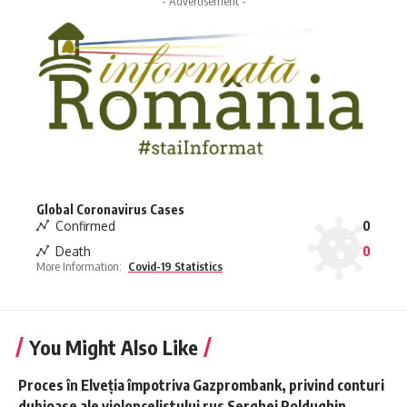
- Advertisement -
Global Coronavirus Cases
Confirmed
0
Death
0
More Information:
Covid-19 Statistics
You Might Also Like
Proces în Elveţia împotriva Gazprombank, privind conturi
dubioase ale violoncelistului rus Serghei Roldughin,