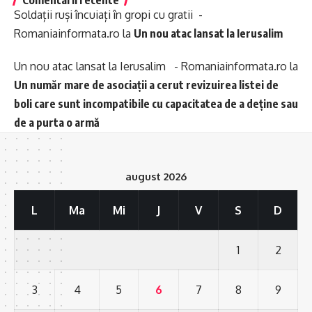
Comentarii recente
Soldații ruși încuiați în gropi cu gratii -
Romaniainformata.ro
la
Un nou atac lansat la Ierusalim
Un nou atac lansat la Ierusalim - Romaniainformata.ro
la
Un număr mare de asociații a cerut revizuirea listei de
boli care sunt incompatibile cu capacitatea de a deține sau
de a purta o armă
august 2026
L
Ma
Mi
J
V
S
D
1
2
3
4
5
6
7
8
9