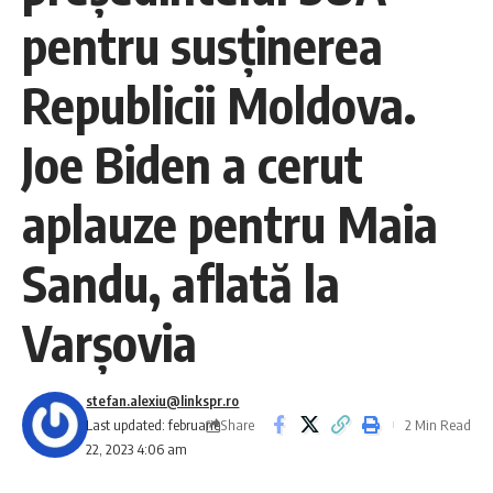
pentru susținerea
Republicii Moldova.
Joe Biden a cerut
aplauze pentru Maia
Sandu, aflată la
Varșovia
stefan.alexiu@linkspr.ro
Share
Last updated: februarie
2 Min Read
22, 2023 4:06 am