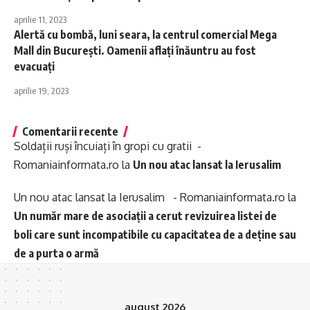
aprilie 11, 2023
Alertă cu bombă, luni seara, la centrul comercial Mega
Mall din București. Oamenii aflați înăuntru au fost
evacuați
aprilie 19, 2023
Comentarii recente
Soldații ruși încuiați în gropi cu gratii -
Romaniainformata.ro
la
Un nou atac lansat la Ierusalim
Un nou atac lansat la Ierusalim - Romaniainformata.ro
la
Un număr mare de asociații a cerut revizuirea listei de
boli care sunt incompatibile cu capacitatea de a deține sau
de a purta o armă
august 2026