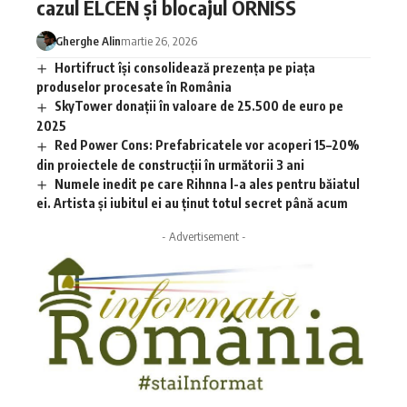
cazul ELCEN și blocajul ORNISS
Gherghe Alin
martie 26, 2026
Hortifruct își consolidează prezența pe piața
produselor procesate în România
SkyTower donații în valoare de 25.500 de euro pe
2025
Red Power Cons: Prefabricatele vor acoperi 15–20%
din proiectele de construcții în următorii 3 ani
Numele inedit pe care Rihnna l-a ales pentru băiatul
ei. Artista și iubitul ei au ținut totul secret până acum
- Advertisement -