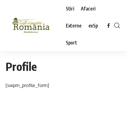
Stiri
Afaceri
Externe
exSp
Sport
Profile
[swpm_profile_form]