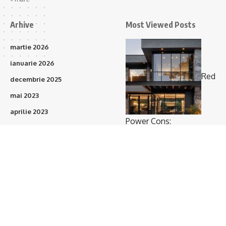
Arhive
Most Viewed Posts
martie 2026
ianuarie 2026
Red
decembrie 2025
mai 2023
aprilie 2023
Power Cons:
martie 2023
Prefabricatele vor
februarie 2023
acoperi 15–20% din
ianuarie 2023
proiectele de construcții
(375)
în următorii 3 ani
octombrie 2021
septembrie 2021
august 2021