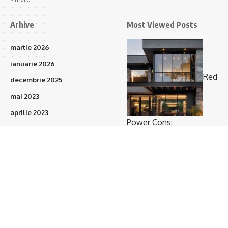
Arhive
Most Viewed Posts
martie 2026
ianuarie 2026
Red
decembrie 2025
mai 2023
aprilie 2023
Power Cons:
martie 2023
Prefabricatele vor
februarie 2023
acoperi 15–20% din
ianuarie 2023
proiectele de construcții
(373)
în următorii 3 ani
octombrie 2021
septembrie 2021
august 2021