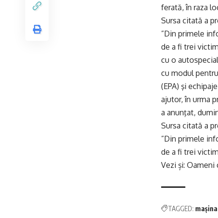
ferată, în raza l
Sursa citată a p
”Din primele info
de a fi trei vic
cu o autospecial
cu modul pentru
(EPA) şi echipaj
ajutor, în urma p
a anunţat, dumin
Sursa citată a p
”Din primele info
de a fi trei vict
Vezi și:
Oameni c
TAGGED:
mașina