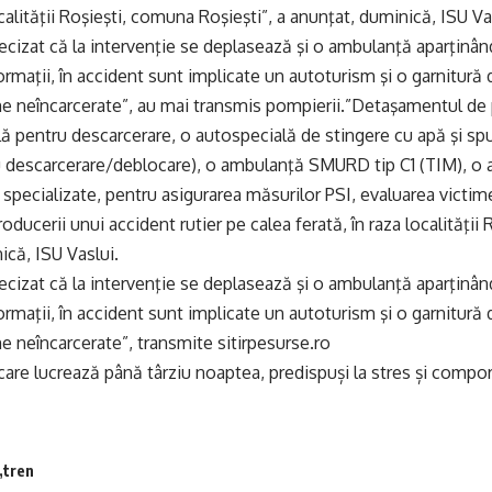
ocalităţii Roşieşti, comuna Roşieşti”, a anunţat, duminică, ISU Va
recizat că la intervenţie se deplasează şi o ambulanţă aparţinân
rmaţii, în accident sunt implicate un autoturism şi o garnitură d
time neîncarcerate”, au mai transmis pompierii.”Detaşamentul de
ă pentru descarcerare, o autospecială de stingere cu apă şi s
 descarcerare/deblocare), o ambulanţă SMURD tip C1 (TIM), 
e specializate, pentru asigurarea măsurilor PSI, evaluarea victim
roducerii unui accident rutier pe calea ferată, în raza localităţii
ică, ISU Vaslui.
recizat că la intervenţie se deplasează şi o ambulanţă aparţinân
rmaţii, în accident sunt implicate un autoturism şi o garnitură d
ime neîncarcerate”, transmite sitirpesurse.ro
are lucrează până târziu noaptea, predispuși la stres și comp
tren