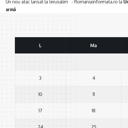
Un nou atac lansat la Ierusalim - Romaniainformata.ro
la
Un
armă
L
Ma
3
4
10
11
17
18
24
25