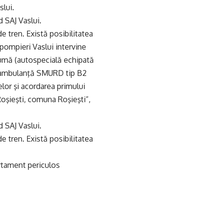
slui.
d SAJ Vaslui.
e tren. Există posibilitatea
 pompieri Vaslui intervine
pumă (autospecială echipată
o ambulanţă SMURD tip B2
elor şi acordarea primului
 Roşieşti, comuna Roşieşti”,
d SAJ Vaslui.
e tren. Există posibilitatea
ortament periculos