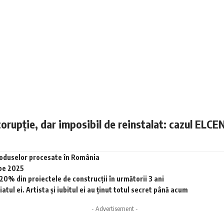
corupție, dar imposibil de reinstalat: cazul ELCE
produselor procesate în România
 pe 2025
0% din proiectele de construcții în următorii 3 ani
tul ei. Artista și iubitul ei au ținut totul secret până acum
- Advertisement -