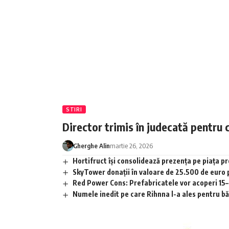
STIRI
Director trimis în judecată pentru 
Gherghe Alin
martie 26, 2026
Hortifruct își consolidează prezența pe piața 
SkyTower donații în valoare de 25.500 de euro
Red Power Cons: Prefabricatele vor acoperi 15–2
Numele inedit pe care Rihnna l-a ales pentru băia