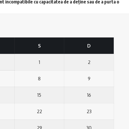
unt incompatibile cu capacitatea de a deține sau de a purta o
S
D
1
2
8
9
15
16
22
23
29
30