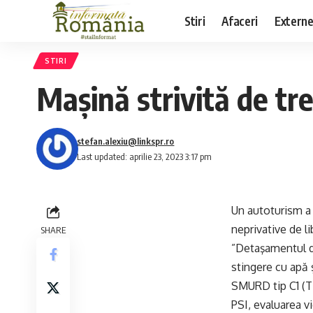
Stiri
Afaceri
Extern
STIRI
Mașină strivită de tr
stefan.alexiu@linkspr.ro
Last updated: aprilie 23, 2023 3:17 pm
Un autoturism a f
neprivative de li
SHARE
”Detaşamentul d
stingere cu apă
SMURD tip C1 (TI
PSI, evaluarea vi