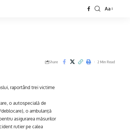
Aa
Share
2 Min Read
slui, raportând trei victime
are, o autospecială de
/deblocare), o ambulanţă
pentru asigurarea măsurilor
cident rutier pe calea