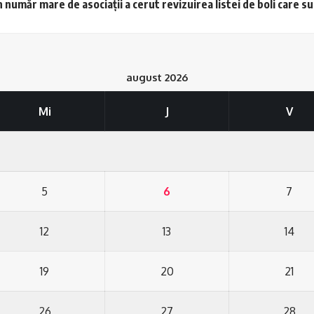
 număr mare de asociații a cerut revizuirea listei de boli care s
august 2026
Mi
J
V
5
6
7
12
13
14
19
20
21
26
27
28