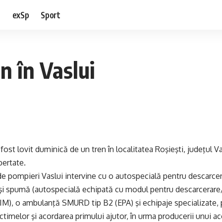
e
exSp
Sport
en în Vaslui
ost lovit duminică de un tren în localitatea Roşieşti, judeţul Va
bertate.
e pompieri Vaslui intervine cu o autospecială pentru descarcer
 şi spumă (autospecială echipată cu modul pentru descarcerare
M), o ambulanţă SMURD tip B2 (EPA) şi echipaje specializate, 
ctimelor şi acordarea primului ajutor, în urma producerii unui ac