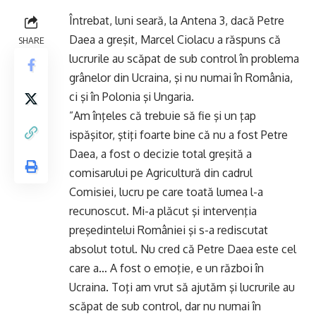
Întrebat, luni seară, la Antena 3, dacă Petre
Daea a greşit, Marcel Ciolacu a răspuns că
SHARE
lucrurile au scăpat de sub control în problema
grânelor din Ucraina, şi nu numai în România,
ci şi în Polonia şi Ungaria.
”Am înţeles că trebuie să fie şi un ţap
ispăşitor, ştiţi foarte bine că nu a fost Petre
Daea, a fost o decizie total greşită a
comisarului pe Agricultură din cadrul
Comisiei, lucru pe care toată lumea l-a
recunoscut. Mi-a plăcut şi intervenţia
preşedintelui României şi s-a rediscutat
absolut totul. Nu cred că Petre Daea este cel
care a… A fost o emoţie, e un război în
Ucraina. Toţi am vrut să ajutăm şi lucrurile au
scăpat de sub control, dar nu numai în