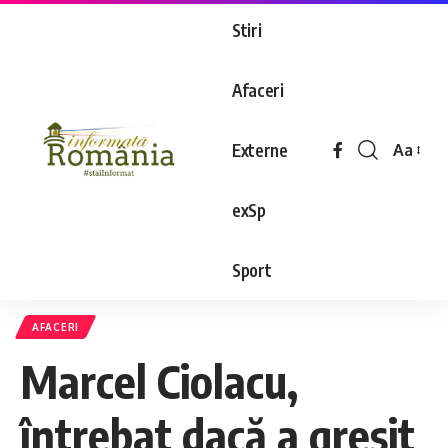
Stiri
Afaceri
Externe
Aa
exSp
Sport
AFACERI
Marcel Ciolacu,
întrebat dacă a greşit