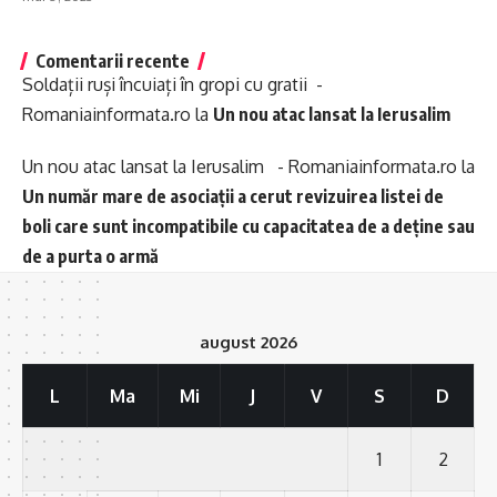
Comentarii recente
Soldații ruși încuiați în gropi cu gratii -
Romaniainformata.ro
la
Un nou atac lansat la Ierusalim
Un nou atac lansat la Ierusalim - Romaniainformata.ro
la
Un număr mare de asociații a cerut revizuirea listei de
boli care sunt incompatibile cu capacitatea de a deține sau
de a purta o armă
august 2026
L
Ma
Mi
J
V
S
D
1
2