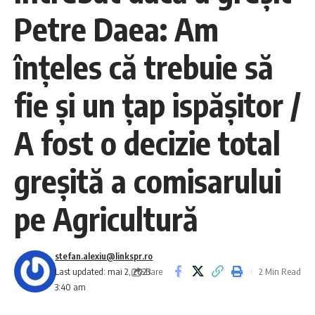
Petre Daea: Am
înţeles că trebuie să
fie şi un ţap ispăşitor /
A fost o decizie total
greşită a comisarului
pe Agricultură
stefan.alexiu@linkspr.ro
Share
Last updated: mai 2, 2023
2 Min Read
3:40 am