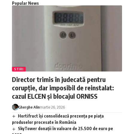
Popular News
STIRI
Director trimis în judecată pentru
corupție, dar imposibil de reinstalat:
cazul ELCEN și blocajul ORNISS
Gherghe Alin
martie 26, 2026
Hortifruct își consolidează prezența pe piața
produselor procesate în România
SkyTower donații în valoare de 25.500 de euro pe