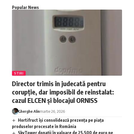
Popular News
STIRI
Director trimis în judecată pentru
corupție, dar imposibil de reinstalat:
cazul ELCEN și blocajul ORNISS
Gherghe Alin
martie 26, 2026
Hortifruct își consolidează prezența pe piața
produselor procesate în România
SkyTower donații în valoare de 25.500 de euro pe