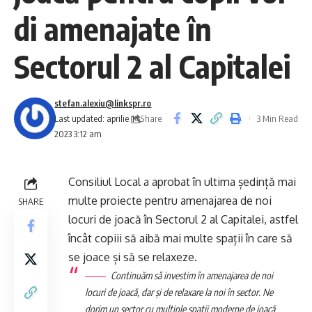
di amenajate în
Sectorul 2 al Capitalei
stefan.alexiu@linkspr.ro
Share
Last updated: aprilie 14,
3 Min Read
2023 3:12 am
Consiliul Local a aprobat în ultima ședință mai
multe proiecte pentru amenajarea de noi
SHARE
locuri de joacă în Sectorul 2 al Capitalei, astfel
încât copiii să aibă mai multe spații în care să
se joace și să se relaxeze.
Continuăm să investim în amenajarea de noi
locuri de joacă, dar şi de relaxare la noi în sector. Ne
dorim un sector cu multiple spaţii moderne de joacă