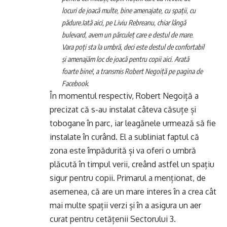
locuri de joacă multe, bine amenajate, cu spații, cu
pădure.
Iată aici, pe Liviu Rebreanu, chiar lângă
bulevard, avem un părculeț care e destul de mare.
Vara poți sta la umbră, deci este destul de confortabil
și amenajăm loc de joacă pentru copii aici. Arată
foarte bine!, a transmis Robert Negoiță pe pagina de
Facebook.
În momentul respectiv, Robert Negoiță a
precizat că s-au instalat câteva căsuțe și
tobogane în parc, iar leagănele urmează să fie
instalate în curând. El a subliniat faptul că
zona este împădurită și va oferi o umbră
plăcută în timpul verii, creând astfel un spațiu
sigur pentru copii. Primarul a menționat, de
asemenea, că are un mare interes în a crea cât
mai multe spații verzi și în a asigura un aer
curat pentru cetățenii Sectorului 3.