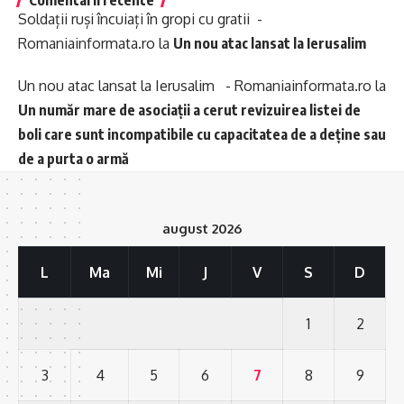
Comentarii recente
Soldații ruși încuiați în gropi cu gratii -
Romaniainformata.ro
la
Un nou atac lansat la Ierusalim
Un nou atac lansat la Ierusalim - Romaniainformata.ro
la
Un număr mare de asociații a cerut revizuirea listei de
boli care sunt incompatibile cu capacitatea de a deține sau
de a purta o armă
august 2026
L
Ma
Mi
J
V
S
D
1
2
3
4
5
6
7
8
9