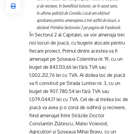
şi de recreere, în beneficiul tuturor, iar în acest sens,
în ultima şedinţă de Consiliu Local am obţinut
aprobarea pentru amenajarea a trei astfel de locuri, a
declarat
Primăria Sectorului 2
pe pagina de Facebook.
În Sectorul 2 al Capitalei, se vor amenaja trei
noi locuri de joacă, cu bugete alocate pentru
fiecare proiect. Primul dintre acestea va fi
amenajat pe Șoseaua Colentina nr. 19, cu un
buget de 843.133,66 lei fără TVA sau
1.002.212,76 lei cu TVA. Al doilea loc de joacă
va fi construit pe Strada Luntrei nr. 3, cu un
buget de 907.780,54 lei fără TVA sau
1.079.044,17 lei cu TVA. Cel de-al treilea loc de
joacă va avea și o zonă de odihnă și recreere,
fiind amenajat între Străzile Doctor
Constantin Zlătescu, Matei Voievod,
Agricultori şi Şoseaua Mihai Bravu, cu un