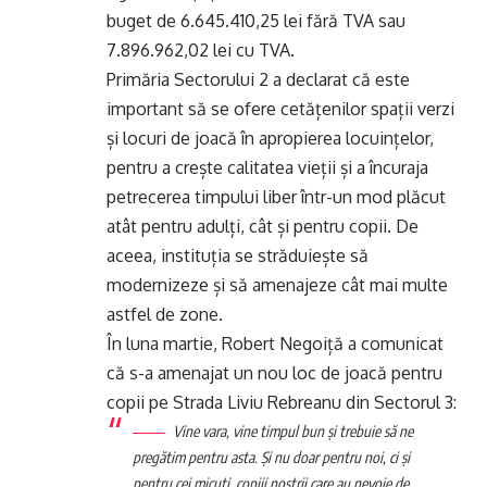
buget de 6.645.410,25 lei fără TVA sau
7.896.962,02 lei cu TVA.
Primăria Sectorului 2 a declarat că este
important să se ofere cetățenilor spații verzi
și locuri de joacă în apropierea locuințelor,
pentru a crește calitatea vieții și a încuraja
petrecerea timpului liber într-un mod plăcut
atât pentru adulți, cât și pentru copii. De
aceea, instituția se străduiește să
modernizeze și să amenajeze cât mai multe
astfel de zone.
În luna martie, Robert Negoiță a comunicat
că s-a amenajat un nou loc de joacă pentru
copii pe Strada Liviu Rebreanu din Sectorul 3:
Vine vara, vine timpul bun și trebuie să ne
pregătim pentru asta. Și nu doar pentru noi, ci și
pentru cei micuți, copiii noștrii care au nevoie de