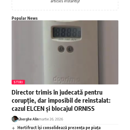
articles instantly!
Popular News
STIRI
Director trimis în judecată pentru
corupție, dar imposibil de reinstalat:
cazul ELCEN și blocajul ORNISS
Gherghe Alin
martie 26, 2026
Hortifruct își consolidează prezența pe piața