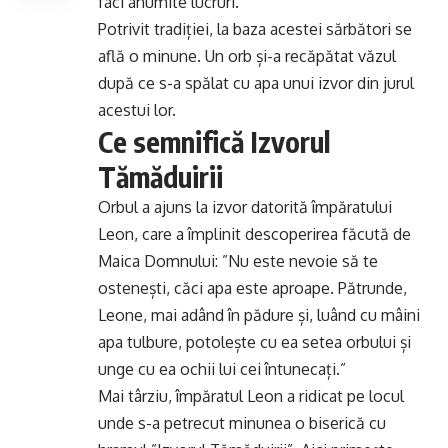
faci anumite lucruri.
Potrivit tradiției, la baza acestei sărbători se
află o minune. Un orb și-a recăpătat văzul
după ce s-a spălat cu apa unui izvor din jurul
acestui lor.
Ce semnifică Izvorul
Tămăduirii
Orbul a ajuns la izvor datorită împăratului
Leon, care a împlinit descoperirea făcută de
Maica Domnului: ”Nu este nevoie să te
ostenești, căci apa este aproape. Pătrunde,
Leone, mai adând în pădure și, luând cu mâini
apa tulbure, potolește cu ea setea orbului și
unge cu ea ochii lui cei întunecați.”
Mai târziu, împăratul Leon a ridicat pe locul
unde s-a petrecut minunea o biserică cu