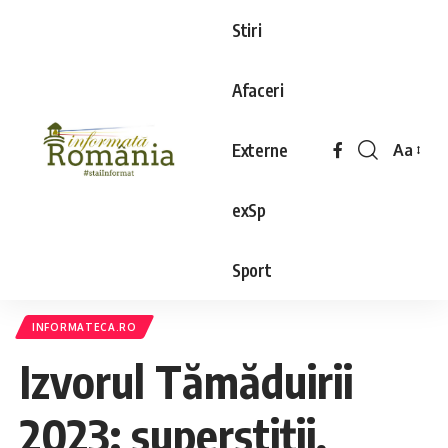
Stiri
Afaceri
Externe
Aa
exSp
Sport
INFORMATECA.RO
Izvorul Tămăduirii
2023: superstiții,