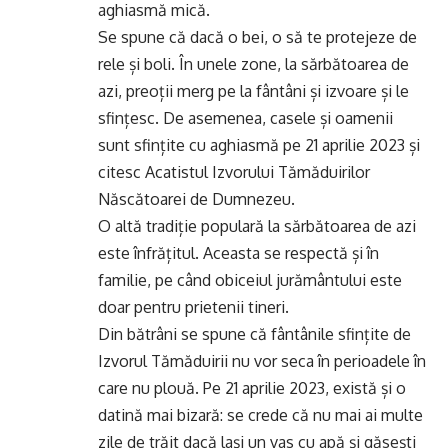
aghiasmă mică.
Se spune că dacă o bei, o să te protejeze de
rele și boli. În unele zone, la sărbătoarea de
azi, preoții merg pe la fântâni și izvoare și le
sfințesc. De asemenea, casele și oamenii
sunt sfințite cu aghiasmă pe 21 aprilie 2023 și
citesc Acatistul Izvorului Tămăduirilor
Născătoarei de Dumnezeu.
O altă tradiție populară la sărbătoarea de azi
este înfrățitul. Aceasta se respectă și în
familie, pe când obiceiul jurământului este
doar pentru prietenii tineri.
Din bătrâni se spune că fântânile sfințite de
Izvorul Tămăduirii nu vor seca în perioadele în
care nu plouă. Pe 21 aprilie 2023, există și o
datină mai bizară: se crede că nu mai ai multe
zile de trăit dacă lași un vas cu apă și găsești