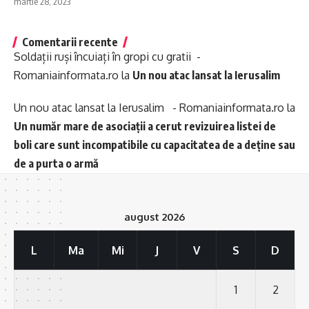
martie 28, 2023
Comentarii recente
Soldații ruși încuiați în gropi cu gratii -
Romaniainformata.ro
la
Un nou atac lansat la Ierusalim
Un nou atac lansat la Ierusalim - Romaniainformata.ro
la
Un număr mare de asociații a cerut revizuirea listei de
boli care sunt incompatibile cu capacitatea de a deține sau
de a purta o armă
august 2026
L
Ma
Mi
J
V
S
D
1
2