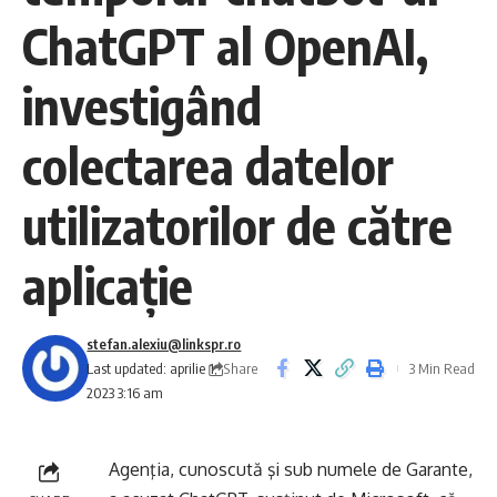
ChatGPT al OpenAI,
investigând
colectarea datelor
utilizatorilor de către
aplicaţie
stefan.alexiu@linkspr.ro
Share
Last updated: aprilie 1,
3 Min Read
2023 3:16 am
Agenţia, cunoscută şi sub numele de Garante,