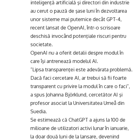
inteligenţă artificială şi directori din industrie
au cerut o pauză de şase luni în dezvoltarea
unor sisteme mai puternice decât GPT-4,
recent lansat de OpenAI, într-o scrisoare
deschisă invocând potenţiale riscuri pentru
societate.
OpenAI nu a oferit detalii despre modul în
care îşi antrenează modelul AI.
”Lipsa transparenţei este adevărata problemă.
Dacă faci cercetare AI, ar trebui să fii foarte
transparent cu privire la modul în care o faci”,
a spus Johanna Björklund, cercetător AI şi
profesor asociat la Universitatea Umeå din
Suedia.
Se estimează că ChatGPT a ajuns la 100 de
milioane de utilizatori activi lunar în ianuarie,
la doar două luni de la lansare, devenind