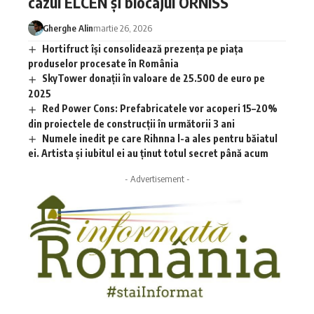
cazul ELCEN și blocajul ORNISS
Gherghe Alin
martie 26, 2026
Hortifruct își consolidează prezența pe piața
produselor procesate în România
SkyTower donații în valoare de 25.500 de euro pe
2025
Red Power Cons: Prefabricatele vor acoperi 15–20%
din proiectele de construcții în următorii 3 ani
Numele inedit pe care Rihnna l-a ales pentru băiatul
ei. Artista și iubitul ei au ținut totul secret până acum
- Advertisement -