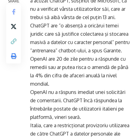
a acuzat ChatGPT, susţinut de Microsoft, că
SHARE
nu a verificat vârsta utilizatorilor săi, care ar
trebui să aibă vârsta de cel puţin 13 ani.
ChatGPT are ”o absenţă a oricărui temei
juridic care să justifice colectarea şi stocarea
masivă a datelor cu caracter personal” pentru
”antrenarea” chatbot-ului, a spus Garante.
OpenAI are 20 de zile pentru a răspunde cu
remedii sau ar putea risca o amendă de până
la 4% din cifra de afaceri anuală la nivel
mondial.
OpenAI nu a răspuns imediat unei solicitări
de comentarii. ChatGPT încă răspundea la
întrebările postate de utilizatorii italieni pe
platformă, vineri seară.
Italia, care a restricţionat provizoriu utilizarea
de către ChatGPT a datelor personale ale