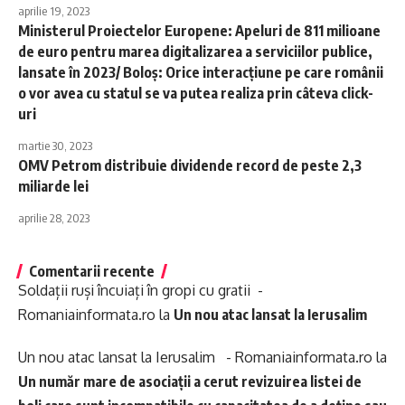
aprilie 19, 2023
Ministerul Proiectelor Europene: Apeluri de 811 milioane
de euro pentru marea digitalizarea a serviciilor publice,
lansate în 2023/ Boloş: Orice interacţiune pe care românii
o vor avea cu statul se va putea realiza prin câteva click-
uri
martie 30, 2023
OMV Petrom distribuie dividende record de peste 2,3
miliarde lei
aprilie 28, 2023
Comentarii recente
Soldații ruși încuiați în gropi cu gratii -
Romaniainformata.ro
la
Un nou atac lansat la Ierusalim
Un nou atac lansat la Ierusalim - Romaniainformata.ro
la
Un număr mare de asociații a cerut revizuirea listei de