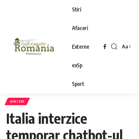
Stiri
Afaceri
Externe
Aa
exSp
Sport
AFACERI
Italia interzice
temporar chatbot-ul