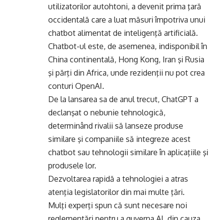
utilizatorilor autohtoni, a devenit prima ţară
occidentală care a luat măsuri împotriva unui
chatbot alimentat de inteligenţă artificială.
Chatbot-ul este, de asemenea, indisponibil în
China continentală, Hong Kong, Iran şi Rusia
şi părţi din Africa, unde rezidenţii nu pot crea
conturi OpenAI.
De la lansarea sa de anul trecut, ChatGPT a
declanşat o nebunie tehnologică,
determinând rivalii să lanseze produse
similare şi companiile să integreze acest
chatbot sau tehnologii similare în aplicaţiile şi
produsele lor.
Dezvoltarea rapidă a tehnologiei a atras
atenţia legislatorilor din mai multe ţări.
Mulţi experţi spun că sunt necesare noi
reglementări pentru a guverna AI, din cauza