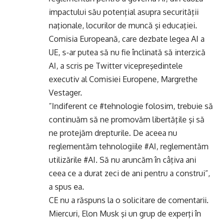
impactului său potenţial asupra securităţii
naţionale, locurilor de muncă şi educaţiei.
Comisia Europeană, care dezbate legea AI a
UE, s-ar putea să nu fie înclinată să interzică
AI, a scris pe Twitter vicepreşedintele
executiv al Comisiei Europene, Margrethe
Vestager.
”Indiferent ce #tehnologie folosim, trebuie să
continuăm să ne promovăm libertăţile şi să
ne protejăm drepturile. De aceea nu
reglementăm tehnologiile #AI, reglementăm
utilizările #AI. Să nu aruncăm în câţiva ani
ceea ce a durat zeci de ani pentru a construi”,
a spus ea.
CE nu a răspuns la o solicitare de comentarii.
Miercuri, Elon Musk şi un grup de experţi în