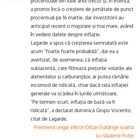
procentuale din iulie anul trecut şi, în esenţă,
a promis încă o creştere de jumătate de punct
procentual pe 16 martie, dar investitorii au
anticipat recent o majorare şi mai mare, având
în vedere datele despre inflaţie.
Lagarde a spus că creşterea semnalată este
acum ”foarte foarte probabilă”, dar ea a
avertizat, de asemenea, că inflaţia
subiacentă, care filtrează preţurile volatile ale
alimentelor şi carburanţilor, ar putea rămâne
incomod de ridicată, chiar dacă rata inflaţiei
generale va scădea în lunile următoare.
”Pe termen scurt, inflaţia de bază va fi
ridicată”, a declarat duminică Grupo Vocento,
citat de Lagarde.
Premierul ungar Viktor Orban îi plânge soarta
lui Vladimir Putin