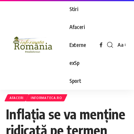
Stiri
Afaceri
Externe
Aa
exSp
Sport
AFACERI
INFORMATECA.RO
Inflaţia se va menţine
ridicată pe termen