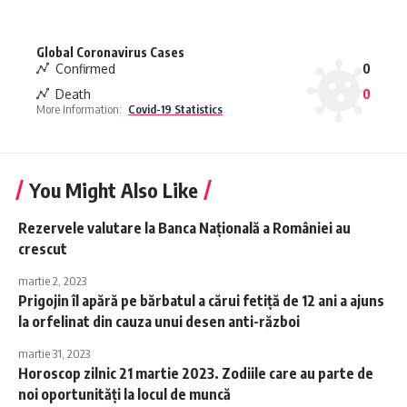
Global Coronavirus Cases
Confirmed
0
Death
0
More Information:
Covid-19 Statistics
You Might Also Like
Rezervele valutare la Banca Naţională a României au
crescut
martie 2, 2023
Prigojin îl apără pe bărbatul a cărui fetiță de 12 ani a ajuns
la orfelinat din cauza unui desen anti-război
martie 31, 2023
Horoscop zilnic 21 martie 2023. Zodiile care au parte de
noi oportunități la locul de muncă