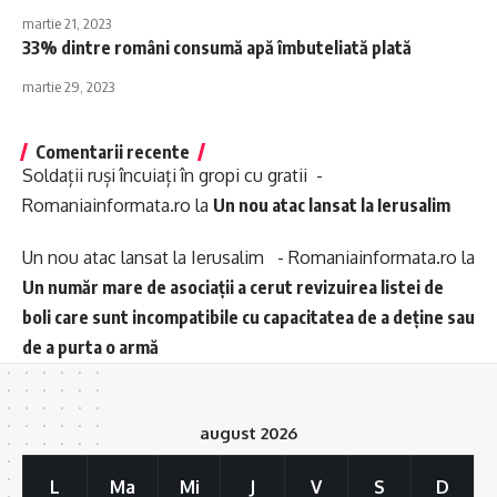
martie 21, 2023
33% dintre români consumă apă îmbuteliată plată
martie 29, 2023
Comentarii recente
Soldații ruși încuiați în gropi cu gratii -
Romaniainformata.ro
la
Un nou atac lansat la Ierusalim
Un nou atac lansat la Ierusalim - Romaniainformata.ro
la
Un număr mare de asociații a cerut revizuirea listei de
boli care sunt incompatibile cu capacitatea de a deține sau
de a purta o armă
august 2026
L
Ma
Mi
J
V
S
D