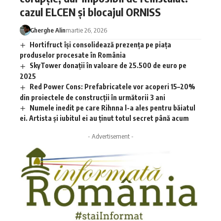
cazul ELCEN și blocajul ORNISS
Gherghe Alin
martie 26, 2026
Hortifruct își consolidează prezența pe piața
produselor procesate în România
SkyTower donații în valoare de 25.500 de euro pe
2025
Red Power Cons: Prefabricatele vor acoperi 15–20%
din proiectele de construcții în următorii 3 ani
Numele inedit pe care Rihnna l-a ales pentru băiatul
ei. Artista și iubitul ei au ținut totul secret până acum
- Advertisement -