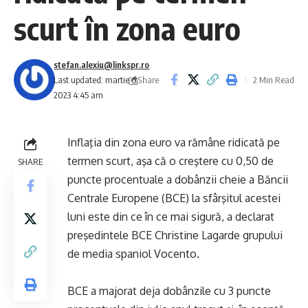
scurt în zona euro
stefan.alexiu@linkspr.ro
Share
Last updated: martie 6,
2 Min Read
2023 4:45 am
Inflaţia din zona euro va rămâne ridicată pe
termen scurt, aşa că o creştere cu 0,50 de
SHARE
puncte procentuale a dobânzii cheie a Băncii
Centrale Europene (BCE) la sfârşitul acestei
luni este din ce în ce mai sigură, a declarat
preşedintele BCE Christine Lagarde grupului
de media spaniol Vocento.
BCE a majorat deja dobânzile cu 3 puncte