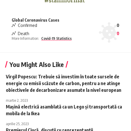
Global Coronavirus Cases
Confirmed
0
Death
0
More Information:
Covid-19 Statistics
You Might Also Like
Virgil Popescu: Trebuie să investim în toate sursele de
energie cu emisii scăzute de carbon, pentru a ne atinge
obiectivele de decarbonizare asumate la nivel european
martie 2, 2023
Mașină electrică asamblată ca un Lego și transportată ca
mobila de la Ikea
aprilie 25, 2023
Premierul Ciucă, discuţii cu reprezentanţii