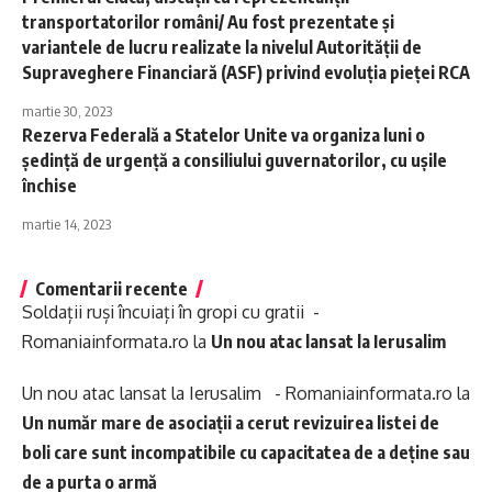
transportatorilor români/ Au fost prezentate şi
variantele de lucru realizate la nivelul Autorităţii de
Supraveghere Financiară (ASF) privind evoluţia pieţei RCA
martie 30, 2023
Rezerva Federală a Statelor Unite va organiza luni o
şedinţă de urgenţă a consiliului guvernatorilor, cu uşile
închise
martie 14, 2023
Comentarii recente
Soldații ruși încuiați în gropi cu gratii -
Romaniainformata.ro
la
Un nou atac lansat la Ierusalim
Un nou atac lansat la Ierusalim - Romaniainformata.ro
la
Un număr mare de asociații a cerut revizuirea listei de
boli care sunt incompatibile cu capacitatea de a deține sau
de a purta o armă