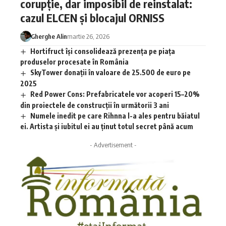
corupție, dar imposibil de reinstalat:
cazul ELCEN și blocajul ORNISS
Gherghe Alin
martie 26, 2026
Hortifruct își consolidează prezența pe piața
produselor procesate în România
SkyTower donații în valoare de 25.500 de euro pe
2025
Red Power Cons: Prefabricatele vor acoperi 15–20%
din proiectele de construcții în următorii 3 ani
Numele inedit pe care Rihnna l-a ales pentru băiatul
ei. Artista și iubitul ei au ținut totul secret până acum
- Advertisement -