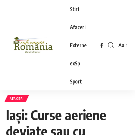
Stiri
Afaceri
Externe
Aa
exSp
Sport
AFACERI
Iaşi: Curse aeriene
deviate sau cu