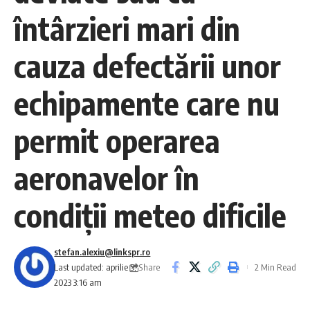
întârzieri mari din
cauza defectării unor
echipamente care nu
permit operarea
aeronavelor în
condiţii meteo dificile
stefan.alexiu@linkspr.ro
Share
Last updated: aprilie 5,
2 Min Read
2023 3:16 am