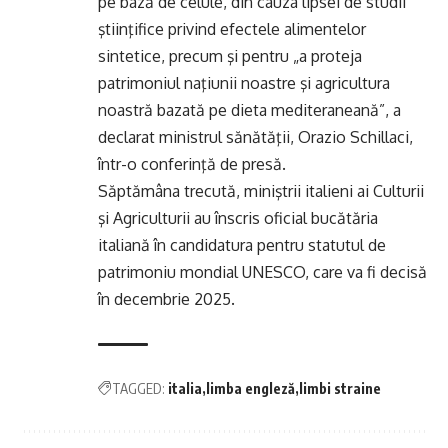
pe bază de celule, din cauza lipsei de studii
ştiinţifice privind efectele alimentelor
sintetice, precum şi pentru „a proteja
patrimoniul naţiunii noastre şi agricultura
noastră bazată pe dieta mediteraneană”, a
declarat ministrul sănătăţii, Orazio Schillaci,
într-o conferinţă de presă.
Săptămâna trecută, miniştrii italieni ai Culturii
şi Agriculturii au înscris oficial bucătăria
italiană în candidatura pentru statutul de
patrimoniu mondial UNESCO, care va fi decisă
în decembrie 2025.
TAGGED:
italia
limba engleză
limbi straine