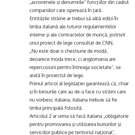
„acronimele şi denumirile” funcţiilor din cadrul
companiilor care operează în ţară.
Entităţile străine ar trebui să aibă ediţii în
limba italiană ale tuturor regulamentelor
interne şi ale contractelor de muncă, potrivit
unui proiect de lege consultat de CNN.
„Nu este doar o chestiune de modă,
deoarece moda trece, ci anglomania are
repercusiuni pentru întreaga societate”, se
arată în proiectul de lege.
Primul articol al legislaţiei garantează că, chiar
şi în birourile care au de-a face cu străini care
nu vorbesc italiana, italiana trebuie să fie
limba principală folosită.
Articolul 2 ar urma să facă italiana „obligatorie
pentru promovarea şi utilizarea bunurilor şi
serviciilor publice pe teritoriul naţional”.