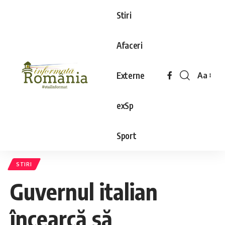
Stiri
Afaceri
Externe
Aa
exSp
Sport
STIRI
Guvernul italian
încearcă să