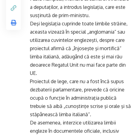
a deputaţilor, a introdus legislaţia, care este
susţinută de prim-ministru.
Deşi legislaţia cuprinde toate limbile străine,
aceasta vizează în special „anglomania” sau
utilizarea cuvintelor englezeşti, despre care
proiectul afirmă că „înjoseşte şi mortifică”
limba italiană, adăugând că este şi mai rău
deoarece Regatul Unit nu mai face parte din
UE.
Proiectul de lege, care nu a fost încă supus
dezbaterii parlamentare, prevede că oricine
ocupă o funcţie în administraţia publică
trebuie să aibă „cunoştinţe scrise şi orale şi să
stăpânească limba italiană”.
De asemenea, interzice utilizarea limbii
engleze în documentele oficiale, inclusiv