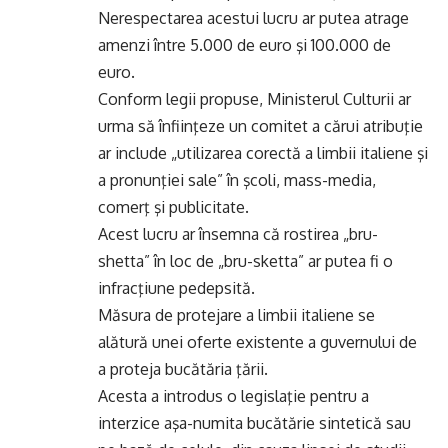
Nerespectarea acestui lucru ar putea atrage
amenzi între 5.000 de euro şi 100.000 de
euro.
Conform legii propuse, Ministerul Culturii ar
urma să înfiinţeze un comitet a cărui atribuţie
ar include „utilizarea corectă a limbii italiene şi
a pronunţiei sale” în şcoli, mass-media,
comerţ şi publicitate.
Acest lucru ar însemna că rostirea „bru-
shetta” în loc de „bru-sketta” ar putea fi o
infracţiune pedepsită.
Măsura de protejare a limbii italiene se
alătură unei oferte existente a guvernului de
a proteja bucătăria ţării.
Acesta a introdus o legislaţie pentru a
interzice aşa-numita bucătărie sintetică sau