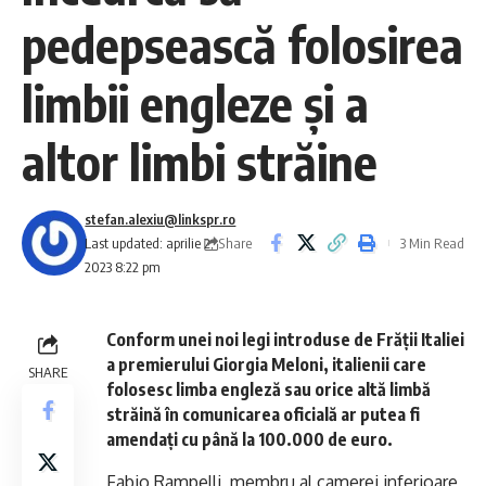
pedepsească folosirea
limbii engleze și a
altor limbi străine
stefan.alexiu@linkspr.ro
Share
Last updated: aprilie 2,
3 Min Read
2023 8:22 pm
Conform unei noi legi introduse de Frății Italiei
a premierului Giorgia Meloni, italienii care
SHARE
folosesc limba engleză sau orice altă limbă
străină în comunicarea oficială ar putea fi
amendați cu până la 100.000 de euro.
Fabio Rampelli, membru al camerei inferioare