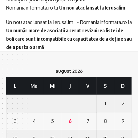
Romaniainformata.ro
la
Un nou atac lansat la Ierusalim
Un nou atac lansat la Ierusalim - Romaniainformata.ro
la
Un număr mare de asociații a cerut revizuirea listei de
boli care sunt incompatibile cu capacitatea de a deține sau
de a purta o armă
august 2026
L
Ma
Mi
J
V
S
D
1
2
3
4
5
6
7
8
9