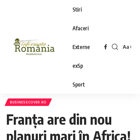
Stiri
Afaceri
Externe
Aa
exSp
Sport
BUSINESSCOVER.RO
Franța are din nou
planuri mari în Africa!