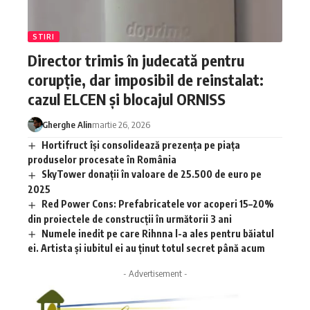
STIRI
Director trimis în judecată pentru
corupție, dar imposibil de reinstalat:
cazul ELCEN și blocajul ORNISS
Gherghe Alin
martie 26, 2026
Hortifruct își consolidează prezența pe piața
produselor procesate în România
SkyTower donații în valoare de 25.500 de euro pe
2025
Red Power Cons: Prefabricatele vor acoperi 15–20%
din proiectele de construcții în următorii 3 ani
Numele inedit pe care Rihnna l-a ales pentru băiatul
ei. Artista și iubitul ei au ținut totul secret până acum
- Advertisement -