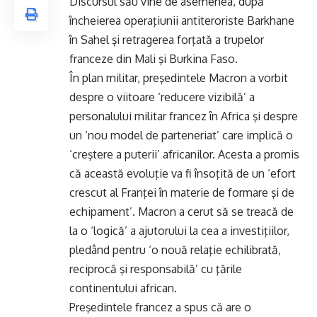
Discursul său vine de asemenea, după
încheierea operaţiunii antiteroriste Barkhane
în Sahel şi retragerea forţată a trupelor
franceze din Mali şi Burkina Faso.
În plan militar, preşedintele
Macron
a vorbit
despre o viitoare ‘reducere vizibilă’ a
personalului militar francez în Africa şi despre
un ‘nou model de parteneriat’ care implică o
‘creştere a puterii’ africanilor. Acesta a promis
că această evoluţie va fi însoţită de un ‘efort
crescut al Franţei în materie de formare şi de
echipament’. Macron a cerut să se treacă de
la o ‘logică’ a ajutorului la cea a investiţiilor,
pledând pentru ‘o nouă relaţie echilibrată,
reciprocă şi responsabilă’ cu ţările
continentului african.
Preşedintele francez a spus că are o