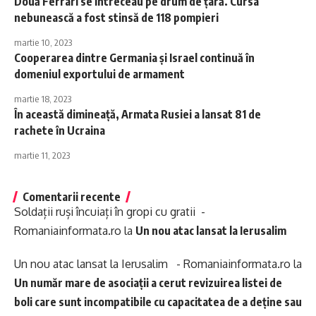
Două Ferrari se întreceau pe drum de țară. Cursa
nebunească a fost stinsă de 118 pompieri
martie 10, 2023
Cooperarea dintre Germania și Israel continuă în
domeniul exportului de armament
martie 18, 2023
În această dimineață, Armata Rusiei a lansat 81 de
rachete în Ucraina
martie 11, 2023
Comentarii recente
Soldații ruși încuiați în gropi cu gratii -
Romaniainformata.ro
la
Un nou atac lansat la Ierusalim
Un nou atac lansat la Ierusalim - Romaniainformata.ro
la
Un număr mare de asociații a cerut revizuirea listei de
boli care sunt incompatibile cu capacitatea de a deține sau