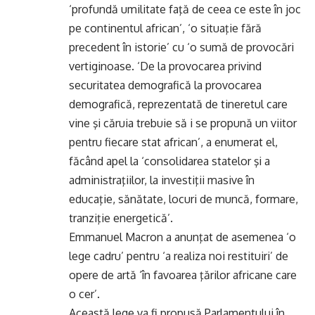
‘profundă umilitate faţă de ceea ce este în joc
pe continentul african’, ‘o situaţie fără
precedent în istorie’ cu ‘o sumă de provocări
vertiginoase. ‘De la provocarea privind
securitatea demografică la provocarea
demografică, reprezentată de tineretul care
vine şi căruia trebuie să i se propună un viitor
pentru fiecare stat african’, a enumerat el,
făcând apel la ‘consolidarea statelor şi a
administraţiilor, la investiţii masive în
educaţie, sănătate, locuri de muncă, formare,
tranziţie energetică’.
Emmanuel Macron a anunţat de asemenea ‘o
lege cadru’ pentru ‘a realiza noi restituiri’ de
opere de artă ‘în favoarea ţărilor africane care
o cer’.
Această lege va fi propusă Parlamentului în