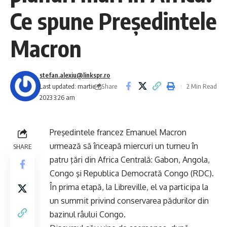
Ce spune Președintele
Macron
stefan.alexiu@linkspr.ro
Share
Last updated: martie 1,
2 Min Read
2023 3:26 am
Preşedintele
francez
Emanuel Macron
urmează să înceapă miercuri un turneu în
SHARE
patru ţări din Africa Centrală: Gabon, Angola,
Congo şi Republica Democrată Congo (RDC).
În prima etapă, la Libreville, el va participa la
un summit privind conservarea pădurilor din
bazinul râului Congo.