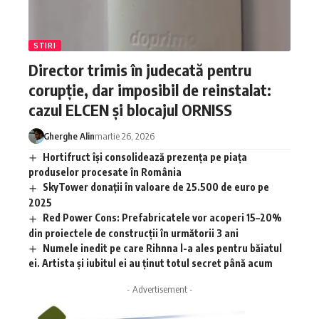
STIRI
Director trimis în judecată pentru
corupție, dar imposibil de reinstalat:
cazul ELCEN și blocajul ORNISS
Gherghe Alin
martie 26, 2026
Hortifruct își consolidează prezența pe piața
produselor procesate în România
SkyTower donații în valoare de 25.500 de euro pe
2025
Red Power Cons: Prefabricatele vor acoperi 15–20%
din proiectele de construcții în următorii 3 ani
Numele inedit pe care Rihnna l-a ales pentru băiatul
ei. Artista și iubitul ei au ținut totul secret până acum
- Advertisement -