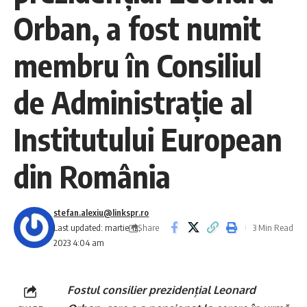
Orban, a fost numit
membru în Consiliul
de Administrație al
Institutului European
din România
stefan.alexiu@linkspr.ro
Share
Last updated: martie 12,
3 Min Read
2023 4:04 am
Fostul consilier prezidențial Leonard