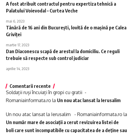
A fost atribuit contractul pentru expertiza tehnică a
Palatului Voievodal – Curtea Veche
mai 6, 2023
Tânără de 16 ani din București, lovită de o mașină pe Calea
Griviței
martie 17, 2023
Dan Diaconescu scapă de arestul la domiciliu. Ce reguli
trebuie să respecte sub control judiciar
aprilie 14, 2023
Comentarii recente
Soldații ruși încuiați în gropi cu gratii -
Romaniainformata.ro
la
Un nou atac lansat la Ierusalim
Un nou atac lansat la Ierusalim - Romaniainformata.ro
la
Un număr mare de asociații a cerut revizuirea listei de
boli care sunt incompatibile cu capacitatea de a deține sau