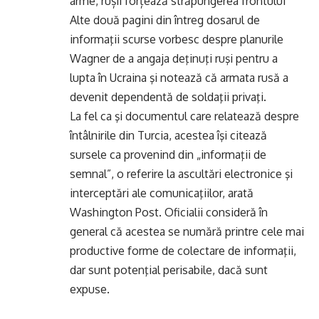
arme, rușii forțează străpungerea frontului
Alte două pagini din întreg dosarul de
informaţii scurse vorbesc despre planurile
Wagner de a angaja deţinuţi ruşi pentru a
lupta în Ucraina şi notează că armata rusă a
devenit dependentă de soldaţii privaţi.
La fel ca şi documentul care relatează despre
întâlnirile din Turcia, acestea îşi citează
sursele ca provenind din „informaţii de
semnal”, o referire la ascultări electronice şi
interceptări ale comunicaţiilor, arată
Washington Post. Oficialii consideră în
general că acestea se numără printre cele mai
productive forme de colectare de informaţii,
dar sunt potenţial perisabile, dacă sunt
expuse.