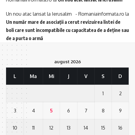
Un nou atac lansat la Ierusalim - Romaniainformata.ro
la
Un număr mare de asociații a cerut revizuirea listei de
boli care sunt incompatibile cu capacitatea de a deține sau
de a purta o armă
august 2026
L
Ma
Mi
J
V
S
D
1
2
3
4
5
6
7
8
9
10
11
12
13
14
15
16