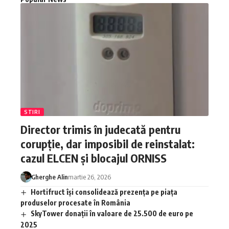
STIRI
Director trimis în judecată pentru
corupție, dar imposibil de reinstalat:
cazul ELCEN și blocajul ORNISS
Gherghe Alin
martie 26, 2026
Hortifruct își consolidează prezența pe piața
produselor procesate în România
SkyTower donații în valoare de 25.500 de euro pe
2025