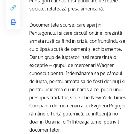
Pentagon care au fost publicate pe reţele
sociale, relatează presa americană.
Documentele scurse, care aparţin
Pentagonului şi care circulă online, prezintă
armata rusă ca fiind în criză, confruntându-se
cu o lipsă acută de oameni şi echipamente.
Dar un grup de luptători ruşi reprezintă o
excepţie – grupul de mercenari Wagner,
cunoscut pentru îndemânarea sa pe câmpul
de luptă, pentru armata sa de foşti deţinuţi şi
pentru uciderea cu un baros a cel puţin unui
presupus trădător, scrie The New York Times.
Compania de mercenari a lui Evgheni Prigojin
rămâne o forţă puternică, cu influenţă nu
doar în Ucraina, ci în întreaga lume, potrivit
documentelor.