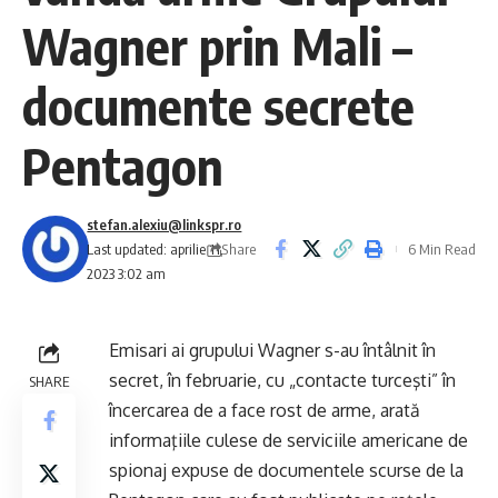
Wagner prin Mali –
documente secrete
Pentagon
stefan.alexiu@linkspr.ro
Share
Last updated: aprilie 11,
6 Min Read
2023 3:02 am
Emisari ai grupului Wagner s-au întâlnit în
secret, în februarie, cu „contacte turceşti” în
SHARE
încercarea de a face rost de arme, arată
informaţiile culese de serviciile americane de
spionaj expuse de documentele scurse de la