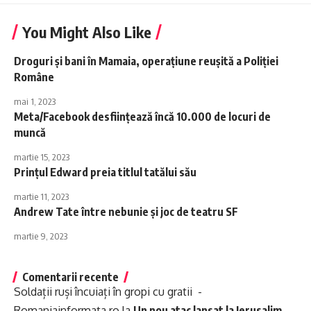
You Might Also Like
Droguri și bani în Mamaia, operațiune reușită a Poliției
Române
mai 1, 2023
Meta/Facebook desființează încă 10.000 de locuri de
muncă
martie 15, 2023
Prinţul Edward preia titlul tatălui său
martie 11, 2023
Andrew Tate între nebunie și joc de teatru SF
martie 9, 2023
Comentarii recente
Soldații ruși încuiați în gropi cu gratii -
Romaniainformata.ro
la
Un nou atac lansat la Ierusalim