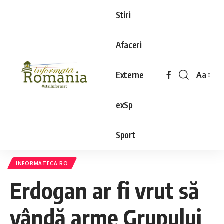
Stiri
Afaceri
Externe
Aa
exSp
Sport
INFORMATECA.RO
Erdogan ar fi vrut să
vândă arme Grupului