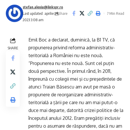
stefan.alexiu@linkspr.ro
Share
Last updated: aprilie 24,
7 Min Read
2023 3:08 am
Emil Boc a declarat, duminică, la B1 TV, că
propunerea privind reforma administrativ-
SHARE
teritorială a României nu este nouă.
”Propunerea nu este nouă. Sunt cel puţin
două perspective. În primul rând, în 2011,
împreună cu colegii mei şi cu preşedintele de
atunci Traian Băsescu am avut pe masă o
propunere de reorganizare administrativ-
teritorială a ţării pe care nu am mai putut-o
duce mai departe, datorită crizei politice de la
începutul anului 2012. Eram pregătiţi inclusiv
pentru o asumare de răspundere, dacă nu am