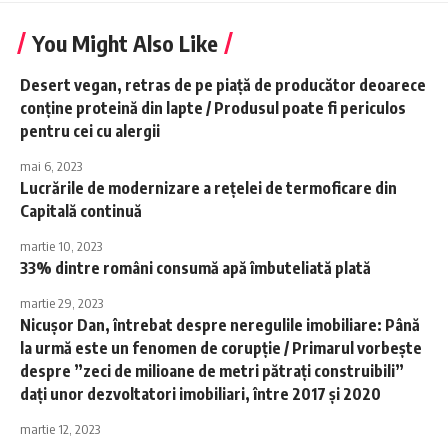
You Might Also Like
Desert vegan, retras de pe piaţă de producător deoarece
conţine proteină din lapte / Produsul poate fi periculos
pentru cei cu alergii
mai 6, 2023
Lucrările de modernizare a reţelei de termoficare din
Capitală continuă
martie 10, 2023
33% dintre români consumă apă îmbuteliată plată
martie 29, 2023
Nicuşor Dan, întrebat despre neregulile imobiliare: Până
la urmă este un fenomen de corupţie / Primarul vorbeşte
despre ”zeci de milioane de metri pătraţi construibili”
daţi unor dezvoltatori imobiliari, între 2017 şi 2020
martie 12, 2023