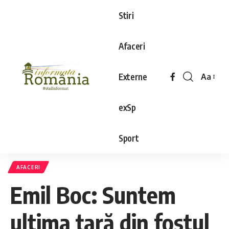
Stiri
Afaceri
Externe
Aa
exSp
Sport
AFACERI
Emil Boc: Suntem
ultima ţară din fostul