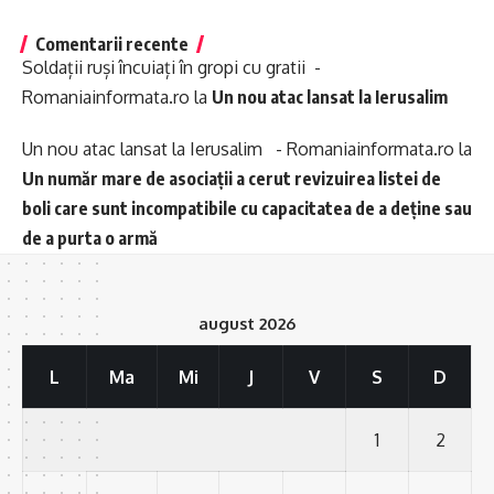
Comentarii recente
Soldații ruși încuiați în gropi cu gratii -
Romaniainformata.ro
la
Un nou atac lansat la Ierusalim
Un nou atac lansat la Ierusalim - Romaniainformata.ro
la
Un număr mare de asociații a cerut revizuirea listei de
boli care sunt incompatibile cu capacitatea de a deține sau
de a purta o armă
august 2026
L
Ma
Mi
J
V
S
D
1
2