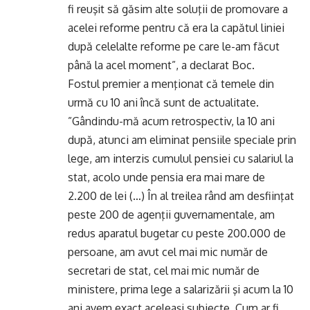
fi reuşit să găsim alte soluţii de promovare a
acelei reforme pentru că era la capătul liniei
după celelalte reforme pe care le-am făcut
până la acel moment”, a declarat Boc.
Fostul premier a menţionat că temele din
urmă cu 10 ani încă sunt de actualitate.
”Gândindu-mă acum retrospectiv, la 10 ani
după, atunci am eliminat pensiile speciale prin
lege, am interzis cumulul pensiei cu salariul la
stat, acolo unde pensia era mai mare de
2.200 de lei (…) În al treilea rând am desfiinţat
peste 200 de agenţii guvernamentale, am
redus aparatul bugetar cu peste 200.000 de
persoane, am avut cel mai mic număr de
secretari de stat, cel mai mic număr de
ministere, prima lege a salarizării şi acum la 10
ani avem exact aceleaşi subiecte. Cum ar fi