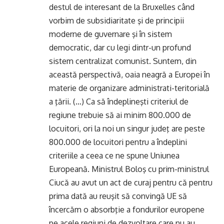
destul de interesant de la Bruxelles când
vorbim de subsidiaritate şi de principii
moderne de guvernare şi în sistem
democratic, dar cu legi dintr-un profund
sistem centralizat comunist. Suntem, din
această perspectivă, oaia neagră a Europei în
materie de organizare administrati-teritorială
a ţării. (…) Ca să îndeplineşti criteriul de
regiune trebuie să ai minim 800.000 de
locuitori, ori la noi un singur judeţ are peste
800.000 de locuitori pentru a îndeplini
criteriile a ceea ce ne spune Uniunea
Europeană. Ministrul Boloş cu prim-ministrul
Ciucă au avut un act de curaj pentru că pentru
prima dată au reuşit să convingă UE să
încercăm o absorbţie a fondurilor europene
pe acele regiuni de dezvoltare care nu au