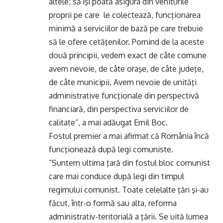
altele; să îşi poată asigura din veniturile
proprii pe care le colectează, funcţionarea
minimă a serviciilor de bază pe care trebuie
să le ofere cetăţenilor. Pornind de la aceste
două principii, vedem exact de câte comune
avem nevoie, de câte oraşe, de câte judeţe,
de câte municipii. Avem nevoie de unităţi
administrative funcţionale din perspectivă
financiară, din perspectiva serviciilor de
calitate”, a mai adăugat Emil Boc.
Fostul premier a mai afirmat că România încă
funcţionează după legi comuniste.
”Suntem ultima ţară din fostul bloc comunist
care mai conduce după legi din timpul
regimului comunist. Toate celelalte ţări şi-au
făcut, într-o formă sau alta, reforma
administrativ-teritorială a ţării. Se uită lumea