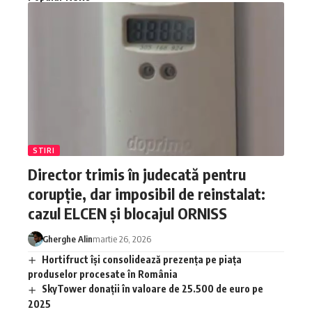
STIRI
Director trimis în judecată pentru
corupție, dar imposibil de reinstalat:
cazul ELCEN și blocajul ORNISS
Gherghe Alin
martie 26, 2026
Hortifruct își consolidează prezența pe piața
produselor procesate în România
SkyTower donații în valoare de 25.500 de euro pe
2025