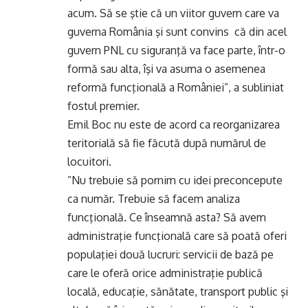
acum. Să se ştie că un viitor guvern care va
guverna România şi sunt convins că din acel
guvern PNL cu siguranţă va face parte, într-o
formă sau alta, îşi va asuma o asemenea
reformă funcţională a României”, a subliniat
fostul premier.
Emil Boc nu este de acord ca reorganizarea
teritorială să fie făcută după numărul de
locuitori.
”Nu trebuie să pornim cu idei preconcepute
ca număr. Trebuie să facem analiza
funcţională. Ce înseamnă asta? Să avem
administraţie funcţională care să poată oferi
populaţiei două lucruri: servicii de bază pe
care le oferă orice administraţie publică
locală, educaţie, sănătate, transport public şi