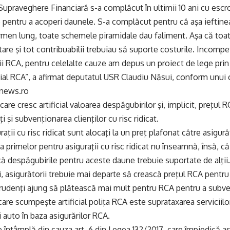
Supraveghere Financiară s-a complăcut în ultimii 10 ani cu escro
 pentru a acoperi daunele. S-a complăcut pentru că aşa ieftin
ermen lung, toate schemele piramidale dau faliment. Aşa că toa
are şi tot contribuabilii trebuiau să suporte costurile. Incomp
i RCA, pentru celelalte cauze am depus un proiect de lege prin 
ial RCA”, a afirmat deputatul USR Claudiu Năsui, conform unui
 news.ro
 care cresc artificial valoarea despăgubirilor şi, implicit, preţul
ţi şi subvenţionarea clienţilor cu risc ridicat.
raţii cu risc ridicat sunt alocaţi la un preţ plafonat către asigu
ea primelor pentru asiguraţii cu risc ridicat nu înseamnă, însă, 
 despăgubirile pentru aceste daune trebuie suportate de alţii.
ţi, asigurătorii trebuie mai departe să crească preţul RCA pentru 
i prudenţi ajung să plătească mai mult pentru RCA pentru a subven
 care scumpeşte artificial poliţa RCA este suprataxarea serviciil
i auto în baza asigurărilor RCA.
e întâmplă din cauza art. 6 din Legea 132/2017, care împiedică as