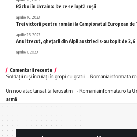
Război în Ucraina: De ce se luptă rușii
aprilie 16, 2023
Trei victorii pentru români la Campionatul European de
aprilie 26, 2023
Anul trecut, ghețarii din Alpii austrieci s-au topit de 2,
aprilie 1, 2023
Comentarii recente
Soldații ruși încuiați în gropi cu gratii - Romaniainformata.ro
Un nou atac lansat la Ierusalim - Romaniainformata.ro
la
Un
armă