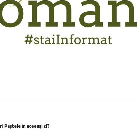
ri Paștele în aceeași zi?