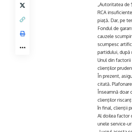
„Autoritatea de 
RCA insuficiente
piaţă. Dar, pe t
Fondul de garant
cauzele scumpiri
scumpesc artific
partidului, după
Unul din factorii
clienţilor pruden
În prezent, asigu
citată. Plafonar
Înseamnă doar că
clienţilor riscan
în final, clienţi
Al doilea factor
unele service-ur
„Lucrul acesta s