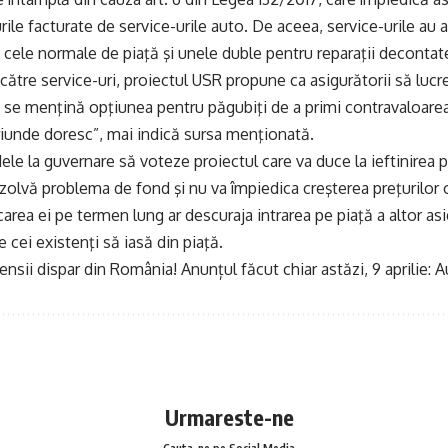
rile facturate de service-urile auto. De aceea, service-urile au 
i: cele normale de piaţă şi unele duble pentru reparaţii decontat
către service-uri, proiectul USR propune ca asigurătorii să lucre
ă se menţină opţiunea pentru păgubiţi de a primi contravaloare
iunde doresc”, mai indică sursa menţionată.
dele la guvernare să voteze proiectul care va duce la ieftinirea 
zolvă problema de fond şi nu va împiedica creşterea preţurilor 
icarea ei pe termen lung ar descuraja intrarea pe piaţă a altor asig
 cei existenţi să iasă din piaţă.
nsii dispar din România! Anunțul făcut chiar astăzi, 9 aprilie:
Urmareste-ne