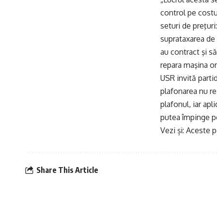
control pe costu
seturi de preţur
suprataxarea de 
au contract şi s
repara maşina or
USR invită parti
plafonarea nu re
plafonul, iar apl
putea împinge pe
Vezi și:
Aceste pe
Share This Article