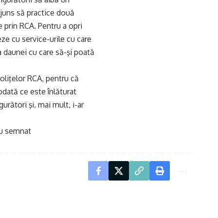
ajuns să practice două
e prin RCA. Pentru a opri
ze cu service-urile cu care
a daunei cu care să-şi poată
poliţelor RCA, pentru că
odată ce este înlăturat
urători şi, mai mult, i-ar
 Au semnat