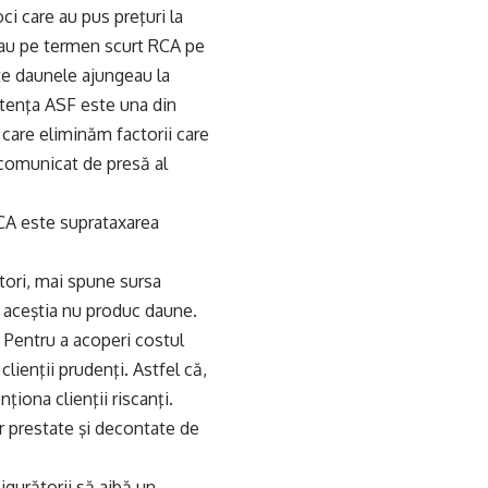
ci care au pus preţuri la
eau pe termen scurt RCA pe
te daunele ajungeau la
etenţa ASF este una din
care eliminăm factorii care
 comunicat de presă al
 RCA este suprataxarea
rători, mai spune sursa
că aceştia nu produc daune.
 Pentru a acoperi costul
clienţii prudenţi. Astfel că,
ţiona clienţii riscanţi.
or prestate şi decontate de
igurătorii să aibă un