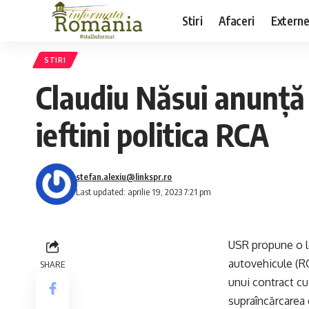
Stiri
Afaceri
Extern
STIRI
Claudiu Năsui anunță
ieftini politica RCA
stefan.alexiu@linkspr.ro
Last updated: aprilie 19, 2023 7:21 pm
USR propune o le
autovehicule (RCA
SHARE
unui contract cu
supraîncărcarea c