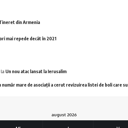
 Tineret din Armenia
6 ori mai repede decât în 2021
la
Un nou atac lansat la Ierusalim
 număr mare de asociații a cerut revizuirea listei de boli care s
august 2026