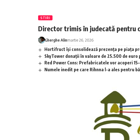
STIRI
Director trimis în judecată pentru 
Gherghe Alin
martie 26, 2026
Hortifruct își consolidează prezența pe piața 
SkyTower donații în valoare de 25.500 de euro
Red Power Cons: Prefabricatele vor acoperi 15–2
Numele inedit pe care Rihnna l-a ales pentru băia