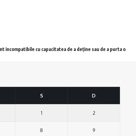
unt incompatibile cu capacitatea de a deține sau de a purta o
S
D
1
2
8
9