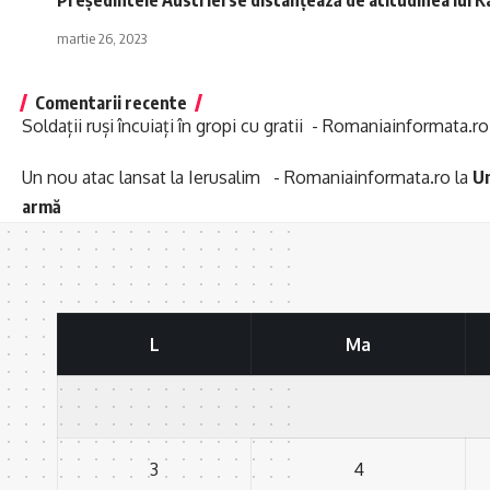
martie 26, 2023
Comentarii recente
Soldații ruși încuiați în gropi cu gratii - Romaniainformata.ro
Un nou atac lansat la Ierusalim - Romaniainformata.ro
la
Un
armă
L
Ma
3
4