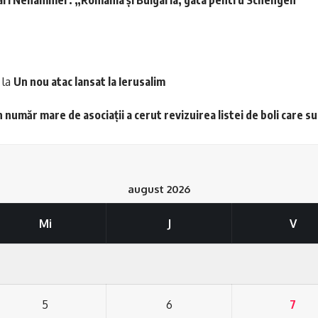
la
Un nou atac lansat la Ierusalim
 număr mare de asociații a cerut revizuirea listei de boli care s
august 2026
Mi
J
V
5
6
7