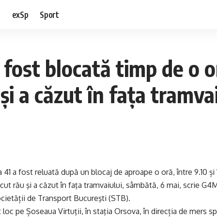
e
exSp
Sport
 a fost blocată timp de o 
 și a căzut în fața tramva
ia 41 a fost reluată după un blocaj de aproape o oră, între 9.10 ș
ăcut rău şi a căzut în faţa tramvaiului, sâmbătă, 6 mai, scrie G4M
ietății de Transport Bucureşti (STB).
t loc pe Șoseaua Virtuţii, în staţia Orsova, în direcția de mers s