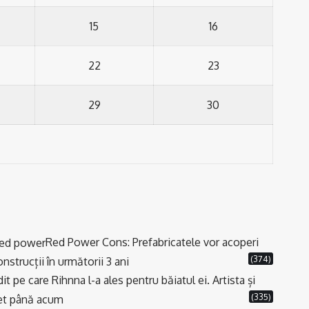
15
16
22
23
29
30
Red Power Cons: Prefabricatele vor acoperi
(374)
strucții în următorii 3 ani
t pe care Rihnna l-a ales pentru băiatul ei. Artista și
(335)
cret până acum