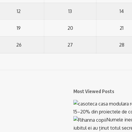
12
13
14
19
20
21
26
27
28
Most Viewed Posts
15–20% din proiectele de con
Numele inedi
iubitul ei au ținut totul se