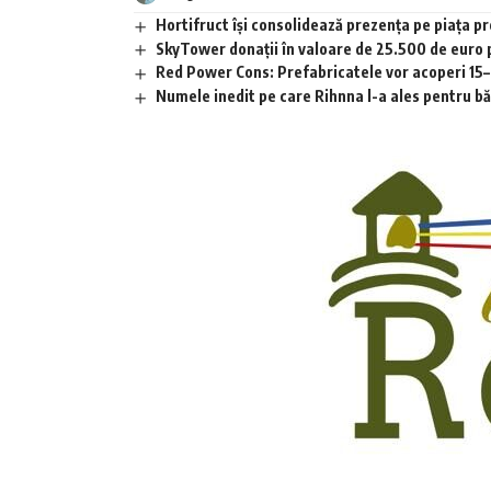
Hortifruct își consolidează prezența pe piața 
SkyTower donații în valoare de 25.500 de euro
Red Power Cons: Prefabricatele vor acoperi 15–2
Numele inedit pe care Rihnna l-a ales pentru băia