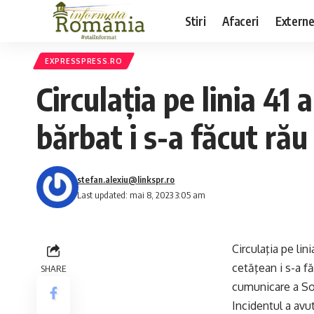
Stiri
Afaceri
Extern
EXPRESSPRESS.RO
Circulaţia pe linia 41
bărbat i s-a făcut rău
stefan.alexiu@linkspr.ro
Last updated: mai 8, 2023 3:05 am
Circulaţia pe lin
cetăţean i s-a f
SHARE
cumunicare a Soc
Incidentul a avu