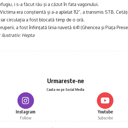
efugiu, i s-a făcut rău şi a căzut în fata vagonului.
 Victima era conştientă și a-a aplelat 112”, a transmis STB. Cetă
iar circulația a fost blocată timp de o oră.
ruperii, a fost înfiinţată linia navetă 641 (Ghencea şi Piaţa Prese
 ilustrativ: Hepta
Urmareste-ne
Cauta-ne pe Social Media
Instagram
Youtube
Follow
Subscribe