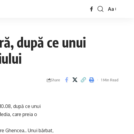
Aa
oră, după ce unui
iului
Share
1 Min Read
i 10.08, după ce unui
edia, care preia o
pre Ghencea.. Unui bărbat,