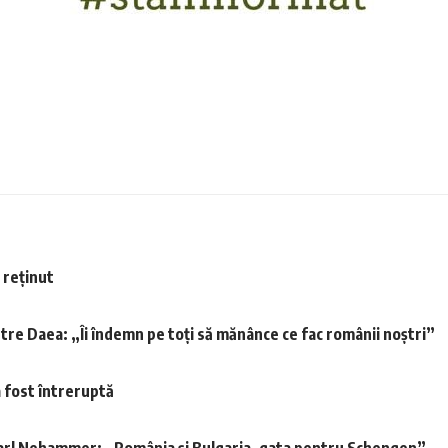
 reținut
etre Daea: „Îi îndemn pe toți să mănânce ce fac românii noștri”
a fost întreruptă
 Karl Nehammer: „România şi Bulgaria, gata pentru Schengen”