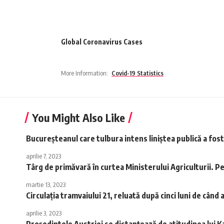
Global Coronavirus Cases
More Information:
Covid-19 Statistics
You Might Also Like
Bucureșteanul care tulbura intens liniștea publică a fost
aprilie 7, 2023
Târg de primăvară în curtea Ministerului Agriculturii. P
martie 13, 2023
Circulația tramvaiului 21, reluată după cinci luni de când 
aprilie 3, 2023
Preşedintele Austriei se distanțează de atitudinea lui