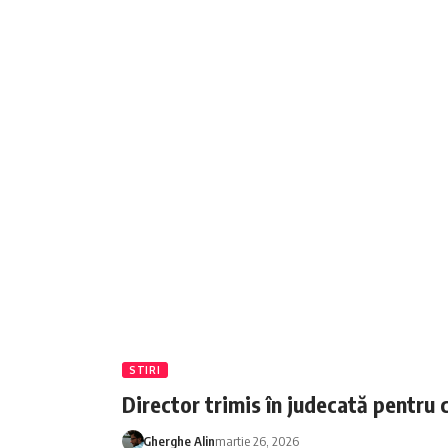
STIRI
Director trimis în judecată pentru 
Gherghe Alin
martie 26, 2026