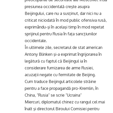
presiunea occidentală creşte asupra
Beijingului, care nu a susţinut, dar nici nu a
criticat niciodată în mod public ofensiva rusă,
exprimându-şi în acelaşi timp în mod repetat
sprijinul pentru Rusia în faţa sancţiunilor
occidentale.
În ultimele zile, secretarul de stat american
Antony Blinken şi-a exprimat îngrijorarea în
legătură cu faptul că Beijingul ia în
considerare furnizarea de arme Rusiei,
acuzaţii negate cu fermitate de Beijing.
Cum traduce Beijingul articolele străine
pentru a face propagandă pro-Kremlin, în
China, ”Rusia” se scrie ”Ucraina”
Miercuri, diplomatul chinez cu rangul cel mai
înalt şi directorul Biroului Comisiei pentru