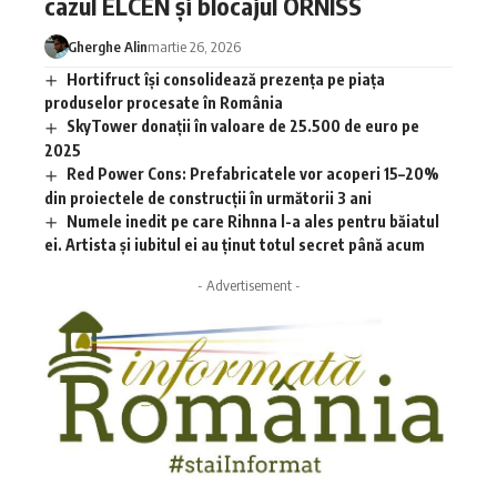
cazul ELCEN și blocajul ORNISS
Gherghe Alin
martie 26, 2026
Hortifruct își consolidează prezența pe piața
produselor procesate în România
SkyTower donații în valoare de 25.500 de euro pe
2025
Red Power Cons: Prefabricatele vor acoperi 15–20%
din proiectele de construcții în următorii 3 ani
Numele inedit pe care Rihnna l-a ales pentru băiatul
ei. Artista și iubitul ei au ținut totul secret până acum
- Advertisement -