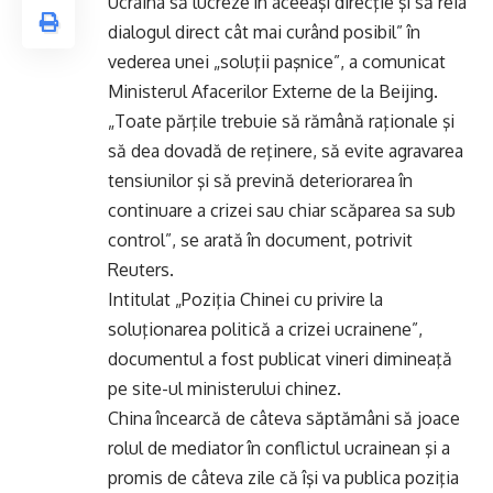
Ucraina să lucreze în aceeaşi direcţie şi să reia
dialogul direct cât mai curând posibil” în
vederea unei „soluţii paşnice”, a comunicat
Ministerul Afacerilor Externe de la Beijing.
„Toate părţile trebuie să rămână raţionale şi
să dea dovadă de reţinere, să evite agravarea
tensiunilor şi să prevină deteriorarea în
continuare a crizei sau chiar scăparea sa sub
control”, se arată în document, potrivit
Reuters.
Intitulat „Poziţia Chinei cu privire la
soluţionarea politică a crizei ucrainene”,
documentul a fost publicat vineri dimineaţă
pe site-ul ministerului chinez.
China încearcă de câteva săptămâni să joace
rolul de mediator în conflictul ucrainean şi a
promis de câteva zile că îşi va publica poziţia