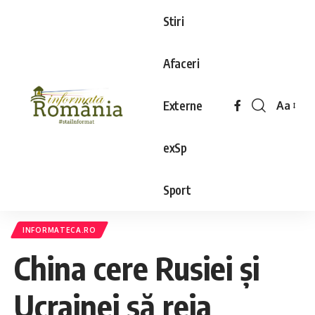
Stiri
Afaceri
Externe
Aa
exSp
Sport
INFORMATECA.RO
China cere Rusiei şi
Ucrainei să reia