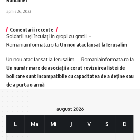
României
aprilie 26, 2023
Comentarii recente
Soldații ruși încuiați în gropi cu gratii -
Romaniainformata.ro
la
Un nou atac lansat la Ierusalim
Un nou atac lansat la Ierusalim - Romaniainformata.ro
la
Un număr mare de asociații a cerut revizuirea listei de
boli care sunt incompatibile cu capacitatea de a deține sau
de a purta o armă
august 2026
L
Ma
Mi
J
V
S
D