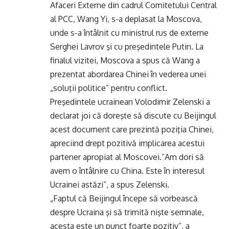
Afaceri Externe din cadrul Comitetului Central
al PCC, Wang Yi, s-a deplasat la Moscova,
unde s-a întâlnit cu ministrul rus de externe
Serghei Lavrov şi cu preşedintele Putin. La
finalul vizitei, Moscova a spus că Wang a
prezentat abordarea Chinei în vederea unei
„soluţii politice” pentru conflict.
Preşedintele ucrainean Volodimir Zelenski a
declarat joi că doreşte să discute cu Beijingul
acest document care prezintă poziţia Chinei,
apreciind drept pozitivă implicarea acestui
partener apropiat al Moscovei.”Am dori să
avem o întâlnire cu China. Este în interesul
Ucrainei astăzi”, a spus Zelenski.
„Faptul că Beijingul începe să vorbească
despre Ucraina şi să trimită nişte semnale,
acesta este un punct foarte pozitiv”, a