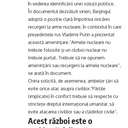
în vederea identificării unei soluţii politice.
În documentul dezvăluit vineri, Beijingul
adoptă o poziţie clară împotriva oricărei
recurgeri la arme nucleare, în contextul în care
preşedintele rus Vladimir Putin a prezentat
această ameninţare.”Armele nucleare nu
trebuie folosite şi un război nuclear nu
trebuie purtat. Trebuie să ne opunem
ameninţării sau recurgerii la armele nucleare”,
se arată în document.
China solicită, de asemenea, ambelor ţări să
evite orice atac asupra civililor.”Părţile
(implicate) în conflict trebuie să respecte cu
stricteţe dreptul internaţional umanitar, să
evite atacarea civililor sau a clădirilor civile”.
Acest război este o