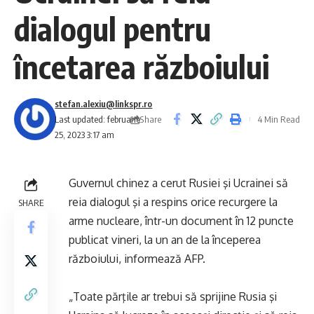
dialogul pentru
încetarea războiului
stefan.alexiu@linkspr.ro
Share
Last updated: februarie
4 Min Read
25, 2023 3:17 am
Guvernul chinez a cerut Rusiei şi Ucrainei să
reia dialogul şi a respins orice recurgere la
SHARE
arme nucleare, într-un document în 12 puncte
publicat vineri, la un an de la începerea
războiului, informează AFP.
„Toate părţile ar trebui să sprijine Rusia şi