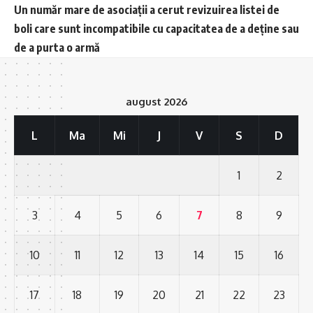
Un număr mare de asociații a cerut revizuirea listei de
boli care sunt incompatibile cu capacitatea de a deține sau
de a purta o armă
august 2026
L
Ma
Mi
J
V
S
D
1
2
3
4
5
6
7
8
9
10
11
12
13
14
15
16
17
18
19
20
21
22
23