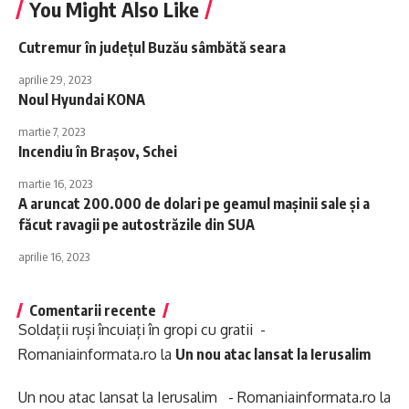
You Might Also Like
Cutremur în județul Buzău sâmbătă seara
aprilie 29, 2023
Noul Hyundai KONA
martie 7, 2023
Incendiu în Brașov, Schei
martie 16, 2023
A aruncat 200.000 de dolari pe geamul mașinii sale și a
făcut ravagii pe autostrăzile din SUA
aprilie 16, 2023
Comentarii recente
Soldații ruși încuiați în gropi cu gratii -
Romaniainformata.ro
la
Un nou atac lansat la Ierusalim
Un nou atac lansat la Ierusalim - Romaniainformata.ro
la