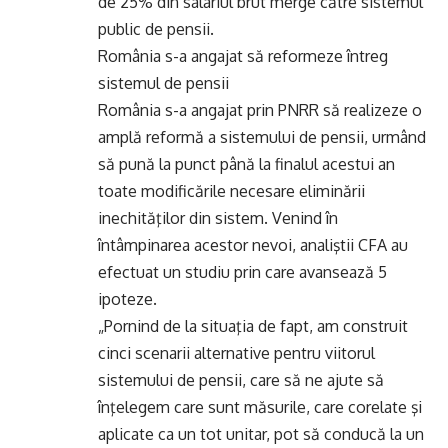
de 25% din salariul brut merge către sistemul
public de pensii.
România s-a angajat să reformeze întreg
sistemul de pensii
România s-a angajat prin PNRR să realizeze o
amplă reformă a sistemului de pensii, urmând
să pună la punct până la finalul acestui an
toate modificările necesare eliminării
inechităţilor din sistem. Venind în
întâmpinarea acestor nevoi, analiştii CFA au
efectuat un studiu prin care avansează 5
ipoteze.
„Pornind de la situaţia de fapt, am construit
cinci scenarii alternative pentru viitorul
sistemului de pensii, care să ne ajute să
înţelegem care sunt măsurile, care corelate şi
aplicate ca un tot unitar, pot să conducă la un