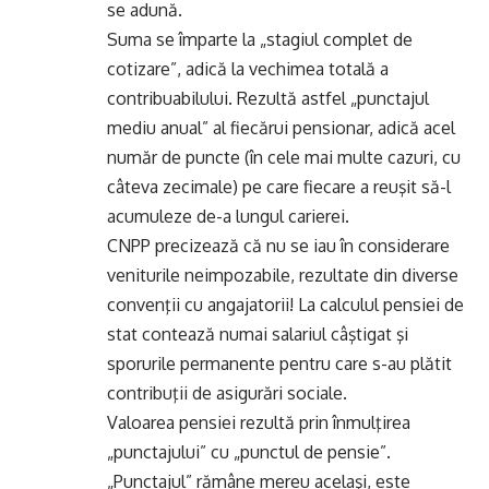
se adună.
Suma se împarte la „stagiul complet de
cotizare”, adică la vechimea totală a
contribuabilului. Rezultă astfel „punctajul
mediu anual” al fiecărui pensionar, adică acel
număr de puncte (în cele mai multe cazuri, cu
câteva zecimale) pe care fiecare a reuşit să-l
acumuleze de-a lungul carierei.
CNPP precizează că nu se iau în considerare
veniturile neimpozabile, rezultate din diverse
convenţii cu angajatorii! La calculul pensiei de
stat contează numai salariul câştigat şi
sporurile permanente pentru care s-au plătit
contribuţii de asigurări sociale.
Valoarea pensiei rezultă prin înmulţirea
„punctajului” cu „punctul de pensie”.
„Punctajul” rămâne mereu acelaşi, este