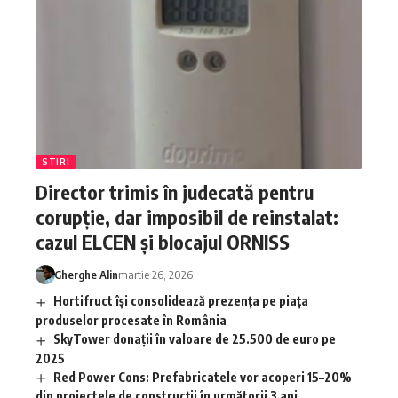
STIRI
Director trimis în judecată pentru
corupție, dar imposibil de reinstalat:
cazul ELCEN și blocajul ORNISS
Gherghe Alin
martie 26, 2026
Hortifruct își consolidează prezența pe piața
produselor procesate în România
SkyTower donații în valoare de 25.500 de euro pe
2025
Red Power Cons: Prefabricatele vor acoperi 15–20%
din proiectele de construcții în următorii 3 ani