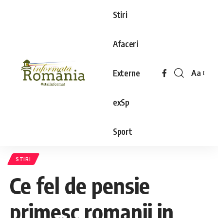
Stiri
Afaceri
Externe
Aa
exSp
Sport
STIRI
Ce fel de pensie
primesc romanii in