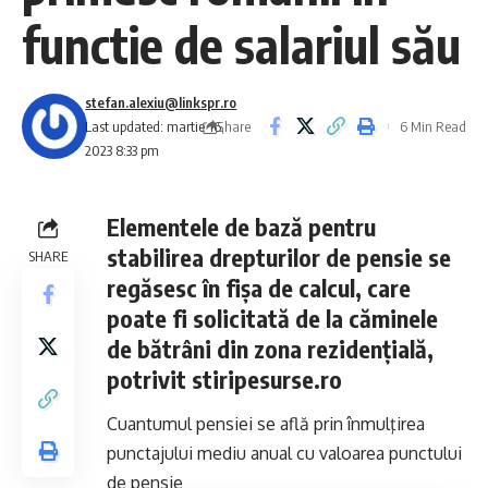
functie de salariul său
stefan.alexiu@linkspr.ro
Share
Last updated: martie 16,
6 Min Read
2023 8:33 pm
Elementele de bază pentru
stabilirea drepturilor de pensie se
SHARE
regăsesc în fișa de calcul, care
poate fi solicitată de la căminele
de bătrâni din zona rezidențială,
potrivit stiripesurse.ro
Cuantumul pensiei se află prin înmulţirea
punctajului mediu anual cu valoarea punctului
de pensie