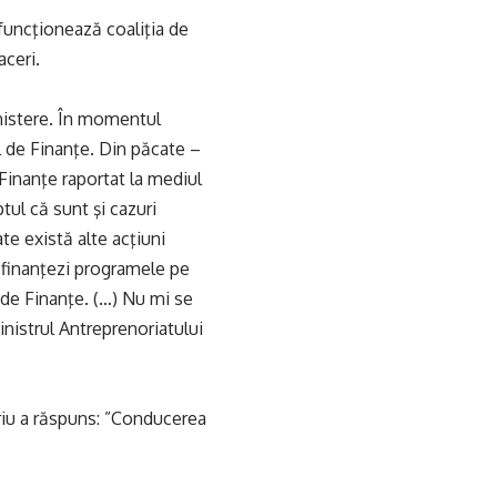
funcţionează coaliţia de
aceri.
inistere. În momentul
l de Finanţe. Din păcate –
Finanţe raportat la mediul
ul că sunt şi cazuri
te există alte acţiuni
 finanţezi programele pe
 de Finanţe. (…) Nu mi se
nistrul Antreprenoriatului
ariu a răspuns: ”Conducerea