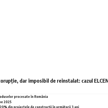
corupție, dar imposibil de reinstalat: cazul ELCE
produselor procesate în România
 pe 2025
0% din proiectele de construcții în următorii 3 ani