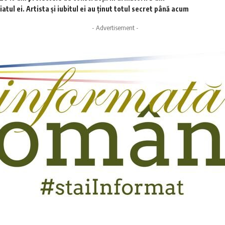
tul ei. Artista și iubitul ei au ținut totul secret până acum
- Advertisement -