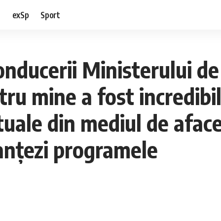
e
exSp
Sport
onducerii Ministerului de
tru mine a fost incredib
tuale din mediul de aface
anţezi programele