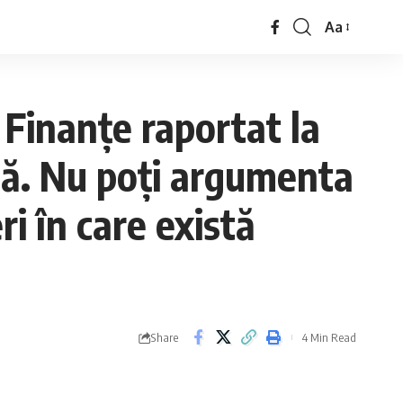
Aa
 Finanţe raportat la
ilă. Nu poţi argumenta
ri în care există
Share
4 Min Read