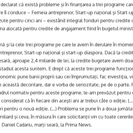
declarat că există probleme şi în finanţarea a trei programe care
re îl conduce – Femeia antreprenor, Start-up naţional şi Start-u
te pentru cinci ani – existând integral fonduri pentru credite
a alocată pentru credite de angajament fiind în bugetul minist
 şi la cele trei programe pe care le avem în derulare în momen
reprenor, Start-up naţional şi start-up diaspora. Dacă la cre
ară, aproape 2,4 miliarde de lei, la credite bugetare avem do
 stadiul acesta suntem. E drept că aceste trei programe funcţi
onomic pune banii proprii sau cei împrumutaţi, fac investiţia, vi
ce această decontare, dar e vorba de seriozitate, pe de o parte. 
drul normativ pentru aceste programe, le-am prevăzut pentru o
onsiderat că în fiecare din aceşti ani ar trebui câte o ediţie. (…)
i pentru o nouă ediţie. (…) Problema se pune în a doua jumăta
iliard şi ceva, în măsura în care solicitanţii vin cu toate cereri
t Daniel Cadariu, marţi seară, la Prima News.