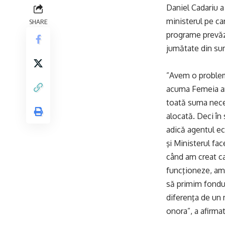
Daniel Cadariu a 
ministerul pe ca
SHARE
programe prevăzu
jumătate din sum
”Avem o problemă
acuma Femeia ant
toată suma neces
alocată. Deci în
adică agentul ec
şi Ministerul fa
când am creat ca
funcţioneze, am c
să primim fondur
diferenţa de un m
onora”, a afirma