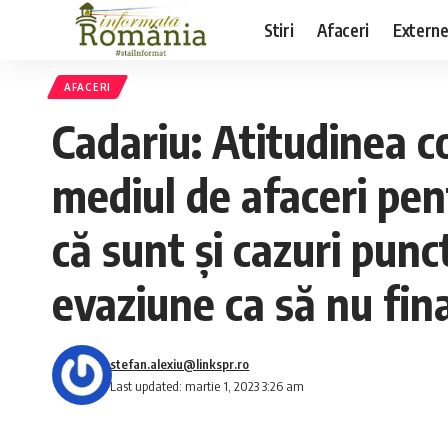
Stiri
Afaceri
Extern
AFACERI
Cadariu: Atitudinea c
mediul de afaceri pen
că sunt şi cazuri punc
evaziune ca să nu fin
stefan.alexiu@linkspr.ro
Last updated: martie 1, 2023 3:26 am