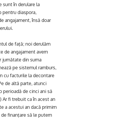
 sunt în derulare la
p pentru diaspora,
 de angajament, însă doar
erului.
tul de faţă; noi derulăm
dite de angajament avem
ar jumătate din suma
onează pe sistemul ramburs,
n cu facturile la decontare
Pe de altă parte, atunci
 perioadă de cinci ani să
 Ar fi trebuit ca în acest an
te a acestui an dacă primim
le de finanţare să le putem