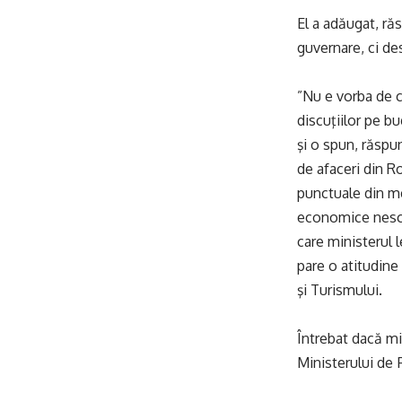
El a adăugat, ră
guvernare, ci de
”Nu e vorba de c
discuţiilor pe b
şi o spun, răspu
de afaceri din R
punctuale din me
economice nescoa
care ministerul 
pare o atitudine
şi Turismului.
Întrebat dacă mi
Ministerului de 