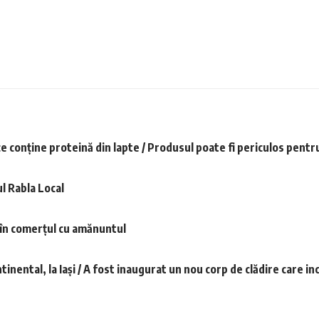
conţine proteină din lapte / Produsul poate fi periculos pentru 
l Rabla Local
 în comerţul cu amănuntul
tinental, la Iaşi / A fost inaugurat un nou corp de clădire care 