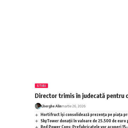
STIRI
Director trimis în judecată pentru 
Gherghe Alin
martie 26, 2026
Hortifruct își consolidează prezența pe piața 
SkyTower donații în valoare de 25.500 de euro
Red Power Cons: Prefabricatele vor acoperi 15–2