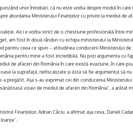
spunzând unor întrebări, că nu este vorba despre modul în care 
spre abordarea Ministerului Finanţelor cu privire la mediul de af
oaliţie. Aici e vorba strict de o chestiune profesională între m
uget, am fost în două rânduri cu echipa ministerului la Ministeru
nd pentru ceea ce spun – atitudinea conducerii Ministerului de 
omânia pentru mine a fost incredibilă. Nu poţi argumenta cu fapt
diul de afaceri din România în care există evaziune, în care poa
se la suprafaţă, nefiscalizate şi ăsta să fie argumentul să nu
le-a pregătit. Aşa s-au exprimat cei din conducerea Ministerului
 sănătoasă vizavi de mediul de afaceri din România”, a arătat mi
nistrul Finanţelor, Adrian Câciu, a afirmat aşa ceva, Daniel Cad
Finanţe”.