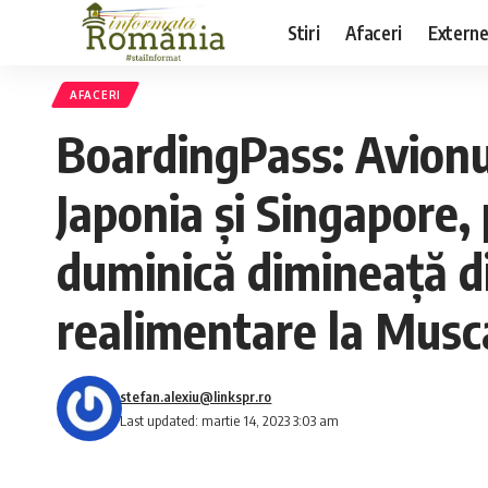
Stiri
Afaceri
Extern
AFACERI
BoardingPass: Avionul
Japonia şi Singapore,
duminică dimineaţă di
realimentare la Musc
stefan.alexiu@linkspr.ro
Last updated: martie 14, 2023 3:03 am