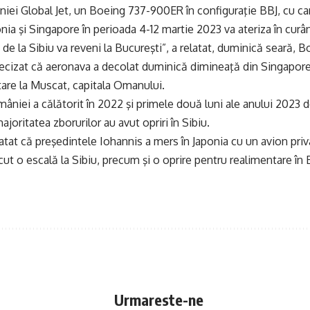
iei Global Jet, un Boeing 737-900ER în configuraţie BBJ, cu car
nia şi Singapore în perioada 4-12 martie 2023 va ateriza în curâ
 de la Sibiu va reveni la Bucureşti”, a relatat, duminică seară, B
recizat că aeronava a decolat duminică dimineaţă din Singapore 
are la Muscat, capitala Omanului.
âniei a călătorit în 2022 şi primele două luni ale anului 2023 de
majoritatea zborurilor au avut opriri în Sibiu.
latat că preşedintele Iohannis a mers în Japonia cu un avion priv
ăcut o escală la Sibiu, precum şi o oprire pentru realimentare în
Urmareste-ne