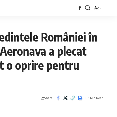
Aa
şedintele României în
/ Aeronava a plecat
t o oprire pentru
Share
1 Min Read