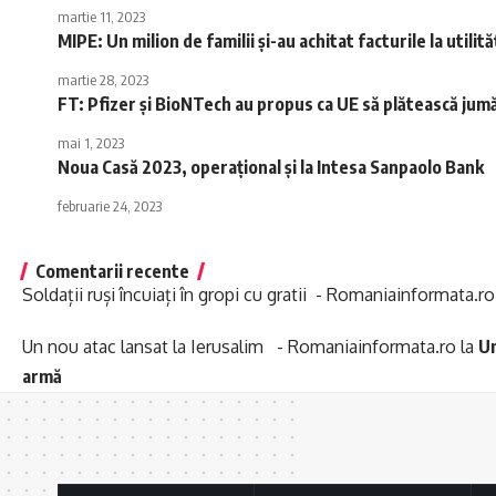
martie 11, 2023
MIPE: Un milion de familii şi-au achitat facturile la utilit
martie 28, 2023
FT: Pfizer şi BioNTech au propus ca UE să plătească jum
mai 1, 2023
Noua Casă 2023, operațional și la Intesa Sanpaolo Bank
februarie 24, 2023
Comentarii recente
Soldații ruși încuiați în gropi cu gratii - Romaniainformata.ro
Un nou atac lansat la Ierusalim - Romaniainformata.ro
la
Un
armă