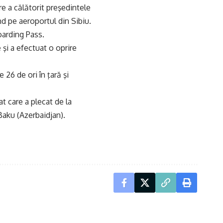
e a călătorit preşedintele
nd pe aeroportul din Sibiu.
oarding Pass.
şi a efectuat o oprire
 26 de ori în ţară şi
at care a plecat de la
 Baku (Azerbaidjan).