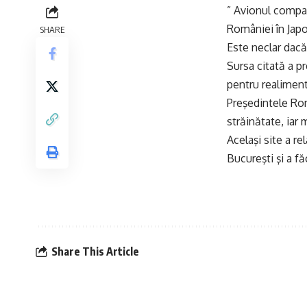
” Avionul compan
României în Japo
SHARE
Este neclar dacă
Sursa citată a p
pentru realiment
Preşedintele Rom
străinătate, iar 
Acelaşi site a re
Bucureşti şi a f
Share This Article