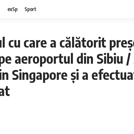
e
exSp
Sport
 cu care a călătorit pre
 pe aeroportul din Sibiu 
n Singapore şi a efectua
at