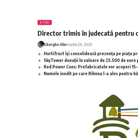
STIRI
Director trimis în judecată pentru 
Gherghe Alin
martie 26, 2026
Hortifruct își consolidează prezența pe piața 
SkyTower donații în valoare de 25.500 de euro
Red Power Cons: Prefabricatele vor acoperi 15–2
Numele inedit pe care Rihnna l-a ales pentru băia