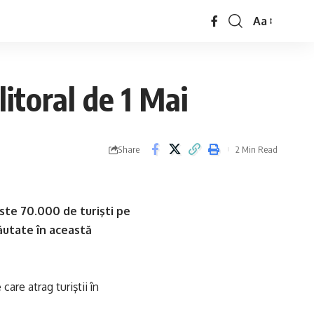
Aa
itoral de 1 Mai
Share
2 Min Read
ste 70.000 de turişti pe
căutate în această
are atrag turiştii în