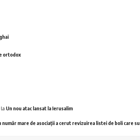
nghai
le ortodox
la
Un nou atac lansat la Ierusalim
 număr mare de asociații a cerut revizuirea listei de boli care s