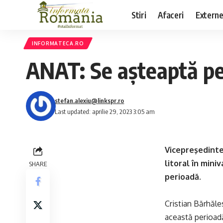
Stiri
Afaceri
Extern
INFORMATECA.RO
ANAT: Se aşteaptă pes
stefan.alexiu@linkspr.ro
Last updated: aprilie 29, 2023 3:05 am
Vicepreşedinte
litoral în mini
SHARE
perioadă.
Cristian Bărhăles
această perioadă