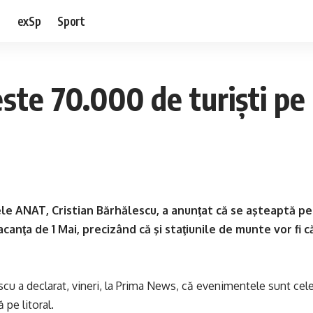
e
exSp
Sport
te 70.000 de turişti pe l
le ANAT, Cristian Bărhălescu, a anunţat că se aşteaptă pe
vacanţa de 1 Mai, precizând că şi staţiunile de munte vor fi 
cu a declarat, vineri, la Prima News, că evenimentele sunt cele c
 pe litoral.