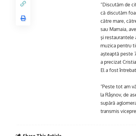
“Discutăm de cifr
că discutăm foart
către mare, cătr
sau Mamaia, ave
şi restaurantele
muzica pentru ti
aşteaptă peste 7
a precizat Crist
El a fost întreb
“Peste tot am vă
la Râşnov, de as
supără aglomeraţ
transmis vicepr
Share This Article