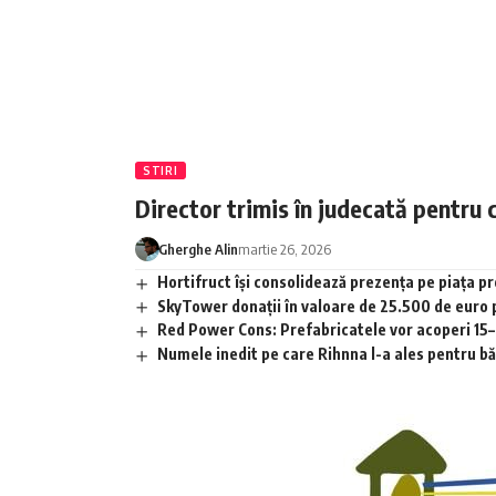
STIRI
Director trimis în judecată pentru 
Gherghe Alin
martie 26, 2026
Hortifruct își consolidează prezența pe piața 
SkyTower donații în valoare de 25.500 de euro
Red Power Cons: Prefabricatele vor acoperi 15–2
Numele inedit pe care Rihnna l-a ales pentru băia