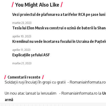
You Might Also Like
Vezi proiectul de plafonarea a tarifelor RCA pe şase luni
martie 23, 2023
Tesla lui Elon Musk va construi o uzină de baterii la Sha
aprilie 10, 2023
Kremlinul nu vede încetarea focului în Ucraina de Paşte
aprilie 11, 2023
Explicațiile șefului ASF
martie 21, 2023
Comentarii recente
Soldații ruși încuiați în gropi cu gratii - Romaniainformata.ro
Un nou atac lansat la Ierusalim - Romaniainformata.ro
la
Un
armă