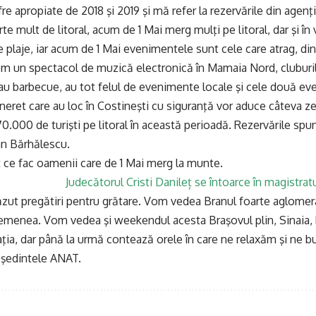
e apropiate de 2018 şi 2019 şi mă refer la rezervările din agenţii
e mult de litoral, acum de 1 Mai merg mulţi pe litoral, dar şi în v
e plaje, iar acum de 1 Mai evenimentele sunt cele care atrag, d
m un spectacol de muzică electronică în Mamaia Nord, cluburil
 au barbecue, au tot felul de evenimente locale şi cele două e
neret care au loc în Costineşti cu siguranţă vor aduce câteva zec
0.000 de turişti pe litoral în această perioadă. Rezervările sp
ian Bărhălescu.
at ce fac oamenii care de 1 Mai merg la munte.
Judecătorul Cristi Danileț se întoarce în magistratu
zut pregătiri pentru grătare. Vom vedea Branul foarte aglomer
emenea. Vom vedea şi weekendul acesta Braşovul plin, Sinaia, 
ia, dar până la urmă contează orele în care ne relaxăm şi ne b
eşedintele ANAT.