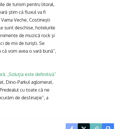
le de turism pentru litoral,
ară ştim că fluxul va fi
in Vama Veche, Costineşti
e sunt deschise, hotelurile
venimente de muzică rock şi
i de mii de turişti. Se
un că vom avea o vară bună”,
ră: „Soluția este definitivă”
at, Dino-Parkul aglomerat,
Predealul cu toate că ne
ucurăm de destinaţie”, a