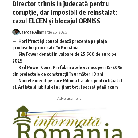
Director trimis în judecată pentru
corupție, dar imposibil de reinstalat:
cazul ELCEN și blocajul ORNISS
Gherghe Alin
martie 26, 2026
Hortifruct își consolidează prezența pe piața
produselor procesate în România
SkyTower donații în valoare de 25.500 de euro pe
2025
Red Power Cons: Prefabricatele vor acoperi 15–20%
din proiectele de construcții în următorii 3 ani
Numele inedit pe care Rihnna l-a ales pentru băiatul
ei. Artista și iubitul ei au ținut totul secret până acum
- Advertisement -