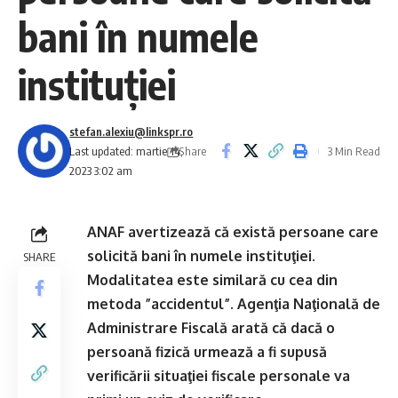
bani în numele
instituţiei
stefan.alexiu@linkspr.ro
Share
Last updated: martie 14,
3 Min Read
2023 3:02 am
ANAF avertizează că există persoane care
solicită bani în numele instituţiei.
SHARE
Modalitatea este similară cu cea din
metoda ”accidentul”. Agenţia Naţională de
Administrare Fiscală arată că dacă o
persoană fizică urmează a fi supusă
verificării situaţiei fiscale personale va