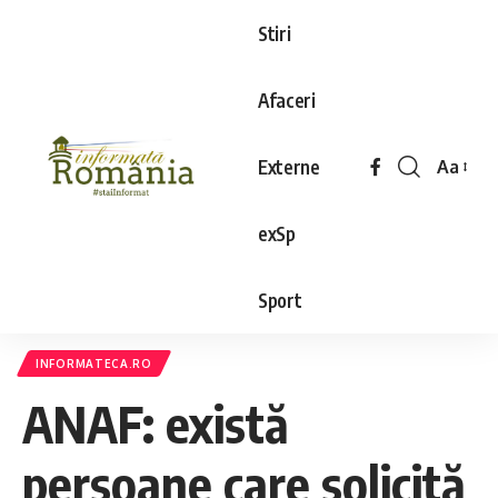
Stiri
Afaceri
Externe
Aa
exSp
Sport
INFORMATECA.RO
ANAF: există
persoane care solicită