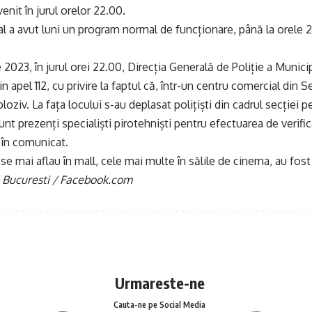
venit în jurul orelor 22.00.
l a avut luni un program normal de funcționare, până la orele 2
ie 2023, în jurul orei 22.00, Direcția Generală de Poliție a Munici
in apel 112, cu privire la faptul că, într-un centru comercial din S
loziv. La fața locului s-au deplasat polițiști din cadrul secției 
t prezenți specialiști pirotehniști pentru efectuarea de verifică
, în comunicat.
se mai aflau în mall, cele mai multe în sălile de cinema, au fos
 Bucuresti / Facebook.com
Urmareste-ne
Cauta-ne pe Social Media