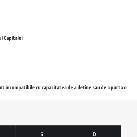
l Capitalei
unt incompatibile cu capacitatea de a deține sau de a purta o
S
D