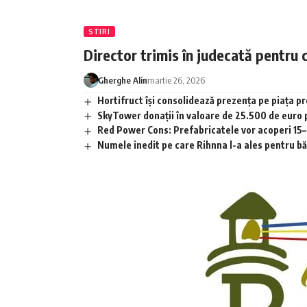
STIRI
Director trimis în judecată pentru 
Gherghe Alin
martie 26, 2026
Hortifruct își consolidează prezența pe piața 
SkyTower donații în valoare de 25.500 de euro
Red Power Cons: Prefabricatele vor acoperi 15–2
Numele inedit pe care Rihnna l-a ales pentru băia