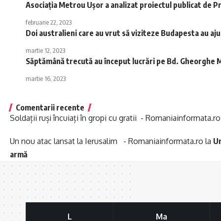
Asociația Metrou Ușor a analizat proiectul publicat de P
februarie 22, 2023
Doi australieni care au vrut să viziteze Budapesta au aj
martie 12, 2023
Săptămână trecută au început lucrări pe Bd. Gheorghe M
martie 16, 2023
Comentarii recente
Soldații ruși încuiați în gropi cu gratii - Romaniainformata.ro
Un nou atac lansat la Ierusalim - Romaniainformata.ro
la
Un
armă
L
Ma