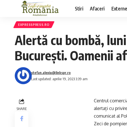
Stiri
Afaceri
Extern
EXPRESSPRESS.RO
Alertă cu bombă, luni
București. Oamenii af
stefan.alexiu@linkspr.ro
Last updated: aprilie 19, 2023 3:39 am
Centrul comercia
alertați cu priv
SHARE
comunicat al Pol
Zeci de pompieri 