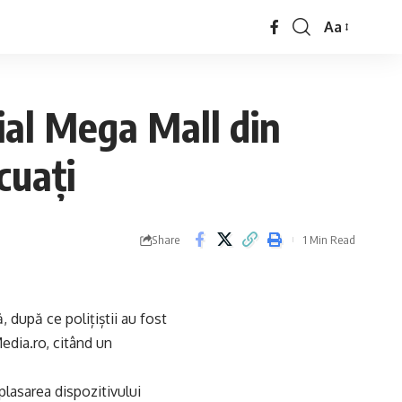
Aa
cial Mega Mall din
cuați
Share
1 Min Read
 după ce polițiștii au fost
edia.ro, citând un
mplasarea dispozitivului