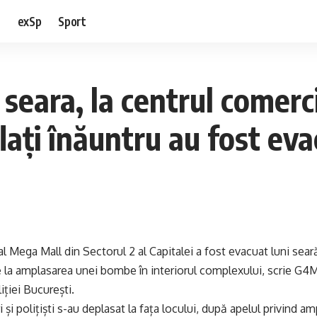
e
exSp
Sport
 seara, la centrul comer
lați înăuntru au fost eva
l Mega Mall din Sectorul 2 al Capitalei a fost evacuat luni seară,
ire la amplasarea unei bombe în interiorul complexului, scrie G4M
iției București.
și polițiști s-au deplasat la fața locului, după apelul privind a