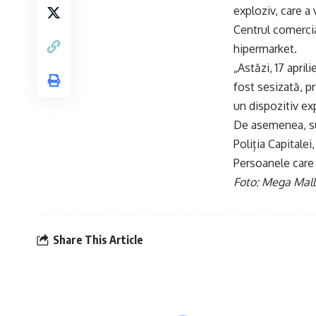
exploziv, care a 
Centrul comercia
hipermarket.
„Astăzi, 17 april
fost sesizată, pr
un dispozitiv exp
De asemenea, sun
Poliția Capitalei
Persoanele care 
Foto: Mega Mall
Share This Article