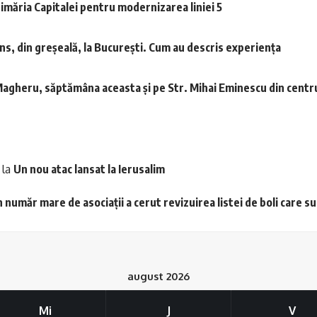
rimăria Capitalei pentru modernizarea liniei 5
uns, din greșeală, la București. Cum au descris experiența
agheru, săptămâna aceasta și pe Str. Mihai Eminescu din centru
la
Un nou atac lansat la Ierusalim
 număr mare de asociații a cerut revizuirea listei de boli care s
august 2026
Mi
J
V